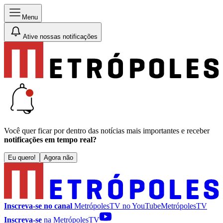
Menu
Ative nossas notificações
Você quer ficar por dentro das notícias mais importantes e receber
notificações em tempo real?
Eu quero!
Agora não
Inscreva-se no canal
MetrópolesTV no
YouTube
MetrópolesTV
Inscreva-se
na MetrópolesTV