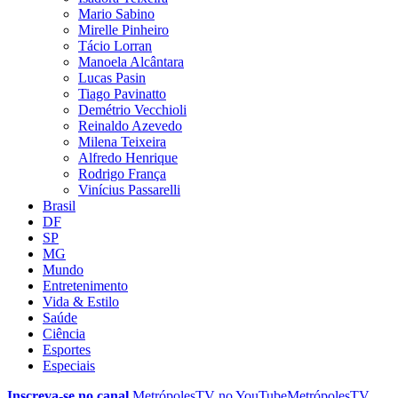
Mario Sabino
Mirelle Pinheiro
Tácio Lorran
Manoela Alcântara
Lucas Pasin
Tiago Pavinatto
Demétrio Vecchioli
Reinaldo Azevedo
Milena Teixeira
Alfredo Henrique
Rodrigo França
Vinícius Passarelli
Brasil
DF
SP
MG
Mundo
Entretenimento
Vida & Estilo
Saúde
Ciência
Esportes
Especiais
Inscreva-se no canal
MetrópolesTV no
YouTube
MetrópolesTV