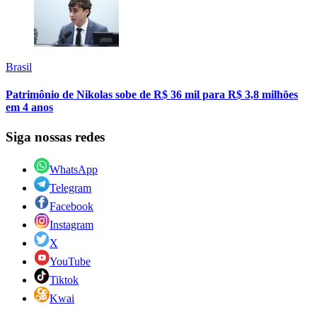
Brasil
Patrimônio de Nikolas sobe de R$ 36 mil para R$ 3,8 milhões
em 4 anos
Siga nossas redes
WhatsApp
Telegram
Facebook
Instagram
X
YouTube
Tiktok
Kwai