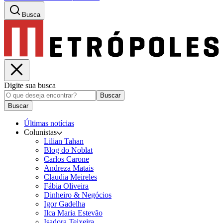
Busca
Digite sua busca
Buscar
Buscar
Últimas notícias
Colunistas
Lilian Tahan
Blog do Noblat
Carlos Carone
Andreza Matais
Claudia Meireles
Fábia Oliveira
Dinheiro & Negócios
Igor Gadelha
Ilca Maria Estevão
Isadora Teixeira