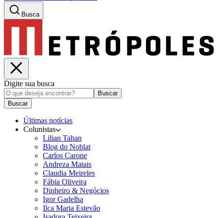
Busca
Digite sua busca
Buscar
Buscar
Últimas notícias
Colunistas
Lilian Tahan
Blog do Noblat
Carlos Carone
Andreza Matais
Claudia Meireles
Fábia Oliveira
Dinheiro & Negócios
Igor Gadelha
Ilca Maria Estevão
Isadora Teixeira