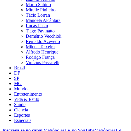
Mario Sabino
Mirelle Pinheiro
Tácio Lorran
Manoela Alcântara
Lucas Pasin
Tiago Pavinatto
Demétrio Vecchioli
Reinaldo Azevedo
Milena Teixeira
Alfredo Henrique
Rodrigo França
Vinícius Passarelli
Brasil
DF
SP
MG
Mundo
Entretenimento
Vida & Estilo
Saúde
Ciência
Esportes
Especiais
Inscreva-se no canal
MetrópolesTV no
YouTube
MetrópolesTV