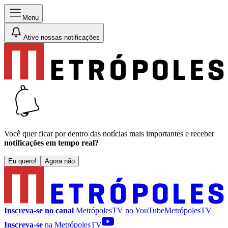
Menu
Ative nossas notificações
Você quer ficar por dentro das notícias mais importantes e receber
notificações em tempo real?
Eu quero!
Agora não
Inscreva-se no canal
MetrópolesTV no
YouTube
MetrópolesTV
Inscreva-se
na MetrópolesTV