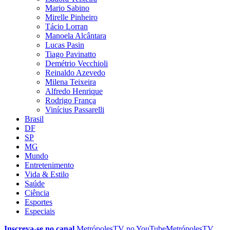
Mario Sabino
Mirelle Pinheiro
Tácio Lorran
Manoela Alcântara
Lucas Pasin
Tiago Pavinatto
Demétrio Vecchioli
Reinaldo Azevedo
Milena Teixeira
Alfredo Henrique
Rodrigo França
Vinícius Passarelli
Brasil
DF
SP
MG
Mundo
Entretenimento
Vida & Estilo
Saúde
Ciência
Esportes
Especiais
Inscreva-se no canal
MetrópolesTV no
YouTube
MetrópolesTV