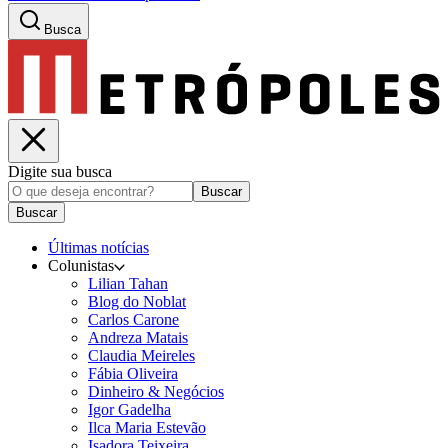
Busca
Digite sua busca
Buscar
Buscar
Últimas notícias
Colunistas
Lilian Tahan
Blog do Noblat
Carlos Carone
Andreza Matais
Claudia Meireles
Fábia Oliveira
Dinheiro & Negócios
Igor Gadelha
Ilca Maria Estevão
Isadora Teixeira