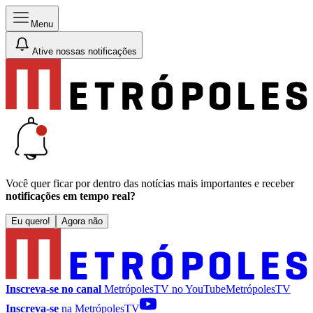
Menu
Ative nossas notificações
Você quer ficar por dentro das notícias mais importantes e receber
notificações em tempo real?
Eu quero!
Agora não
Inscreva-se no canal
MetrópolesTV no
YouTube
MetrópolesTV
Inscreva-se
na MetrópolesTV