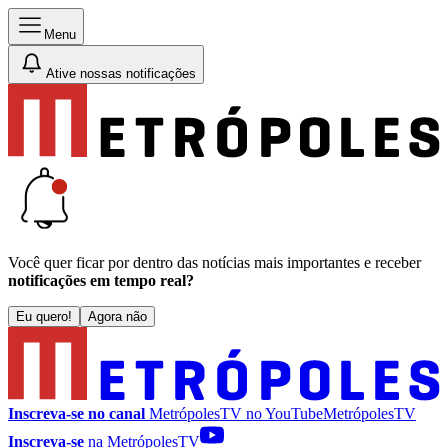
Menu
Ative nossas notificações
Você quer ficar por dentro das notícias mais importantes e receber
notificações em tempo real?
Eu quero!
Agora não
Inscreva-se no canal
MetrópolesTV no
YouTube
MetrópolesTV
Inscreva-se
na MetrópolesTV