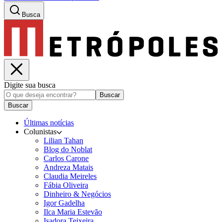
Busca
Digite sua busca
Buscar
Buscar
Últimas notícias
Colunistas
Lilian Tahan
Blog do Noblat
Carlos Carone
Andreza Matais
Claudia Meireles
Fábia Oliveira
Dinheiro & Negócios
Igor Gadelha
Ilca Maria Estevão
Isadora Teixeira