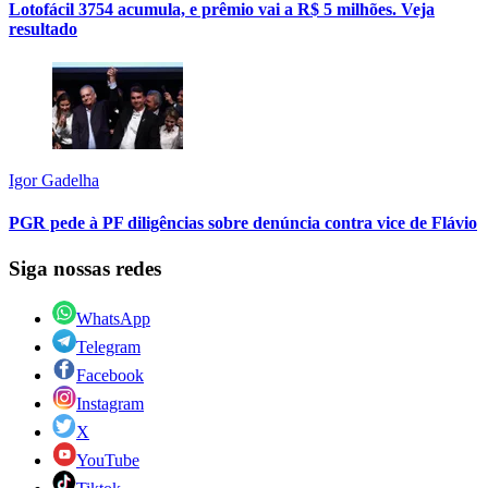
Lotofácil 3754 acumula, e prêmio vai a R$ 5 milhões. Veja
resultado
Igor Gadelha
PGR pede à PF diligências sobre denúncia contra vice de Flávio
Siga nossas redes
WhatsApp
Telegram
Facebook
Instagram
X
YouTube