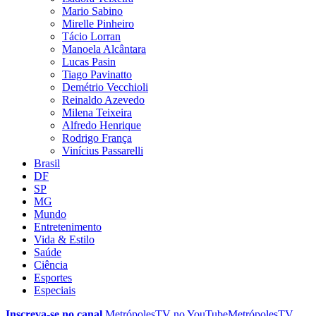
Mario Sabino
Mirelle Pinheiro
Tácio Lorran
Manoela Alcântara
Lucas Pasin
Tiago Pavinatto
Demétrio Vecchioli
Reinaldo Azevedo
Milena Teixeira
Alfredo Henrique
Rodrigo França
Vinícius Passarelli
Brasil
DF
SP
MG
Mundo
Entretenimento
Vida & Estilo
Saúde
Ciência
Esportes
Especiais
Inscreva-se no canal
MetrópolesTV no
YouTube
MetrópolesTV