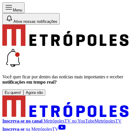
Menu
Ative nossas notificações
Você quer ficar por dentro das notícias mais importantes e receber
notificações em tempo real?
Eu quero!
Agora não
Inscreva-se no canal
MetrópolesTV no
YouTube
MetrópolesTV
Inscreva-se
na MetrópolesTV