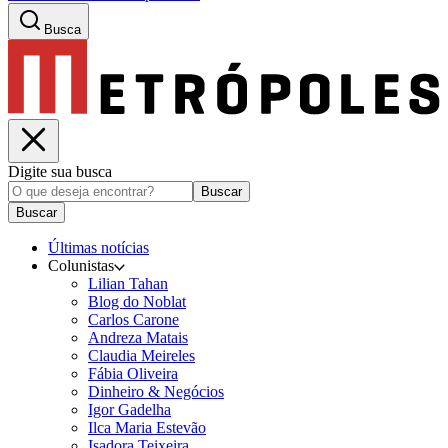
Busca
Digite sua busca
Buscar
Buscar
Últimas notícias
Colunistas
Lilian Tahan
Blog do Noblat
Carlos Carone
Andreza Matais
Claudia Meireles
Fábia Oliveira
Dinheiro & Negócios
Igor Gadelha
Ilca Maria Estevão
Isadora Teixeira