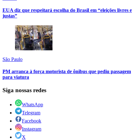
EUA diz que respeitará escolha do Brasil em “eleições livres e
justas”
São Paulo
PM arranca à força motorista de ônibus que pediu passagem
para viatura
Siga nossas redes
WhatsApp
Telegram
Facebook
Instagram
X