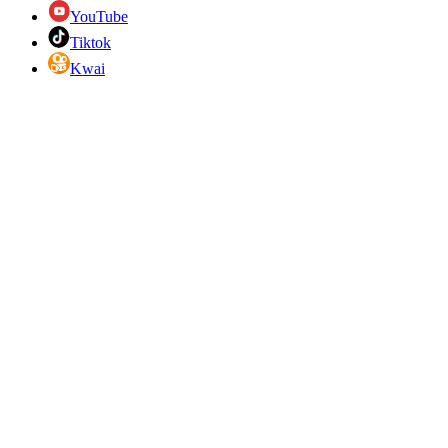
YouTube
Tiktok
Kwai