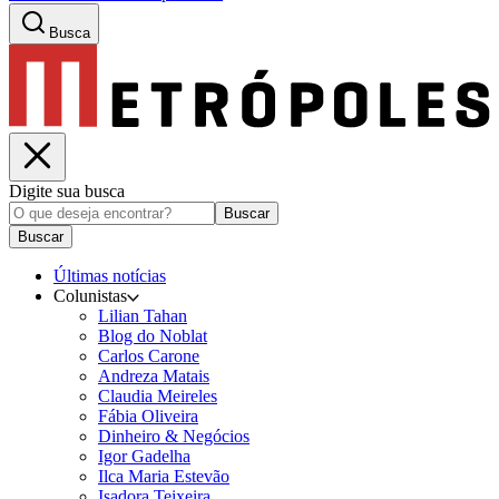
Busca
Digite sua busca
Buscar
Buscar
Últimas notícias
Colunistas
Lilian Tahan
Blog do Noblat
Carlos Carone
Andreza Matais
Claudia Meireles
Fábia Oliveira
Dinheiro & Negócios
Igor Gadelha
Ilca Maria Estevão
Isadora Teixeira