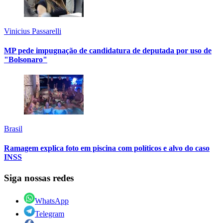
Vinicius Passarelli
MP pede impugnação de candidatura de deputada por uso de
"Bolsonaro"
Brasil
Ramagem explica foto em piscina com políticos e alvo do caso
INSS
Siga nossas redes
WhatsApp
Telegram