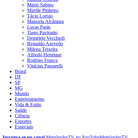
Mario Sabino
Mirelle Pinheiro
Tácio Lorran
Manoela Alcântara
Lucas Pasin
Tiago Pavinatto
Demétrio Vecchioli
Reinaldo Azevedo
Milena Teixeira
Alfredo Henrique
Rodrigo França
Vinícius Passarelli
Brasil
DF
SP
MG
Mundo
Entretenimento
Vida & Estilo
Saúde
Ciência
Esportes
Especiais
Inscreva-se no canal
MetrópolesTV no
YouTube
MetrópolesTV