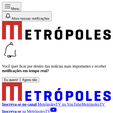
Menu
Ative nossas notificações
Você quer ficar por dentro das notícias mais importantes e receber
notificações em tempo real?
Eu quero!
Agora não
Inscreva-se no canal
MetrópolesTV no
YouTube
MetrópolesTV
Inscreva-se
na MetrópolesTV