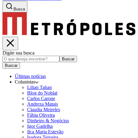
Busca
Digite sua busca
Buscar
Buscar
Últimas notícias
Colunistas
Lilian Tahan
Blog do Noblat
Carlos Carone
Andreza Matais
Claudia Meireles
Fábia Oliveira
Dinheiro & Negócios
Igor Gadelha
Ilca Maria Estevão
Isadora Teixeira