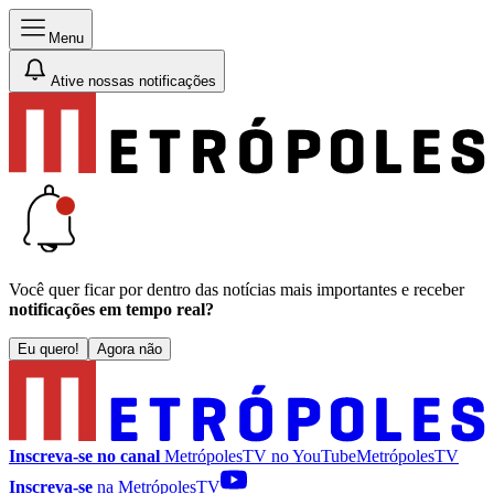
Menu
Ative nossas notificações
Você quer ficar por dentro das notícias mais importantes e receber
notificações em tempo real?
Eu quero!
Agora não
Inscreva-se no canal
MetrópolesTV no
YouTube
MetrópolesTV
Inscreva-se
na MetrópolesTV