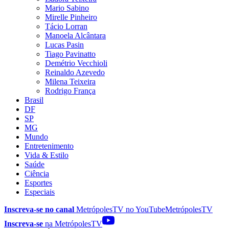
Mario Sabino
Mirelle Pinheiro
Tácio Lorran
Manoela Alcântara
Lucas Pasin
Tiago Pavinatto
Demétrio Vecchioli
Reinaldo Azevedo
Milena Teixeira
Rodrigo França
Brasil
DF
SP
MG
Mundo
Entretenimento
Vida & Estilo
Saúde
Ciência
Esportes
Especiais
Inscreva-se no canal
MetrópolesTV no
YouTube
MetrópolesTV
Inscreva-se
na MetrópolesTV