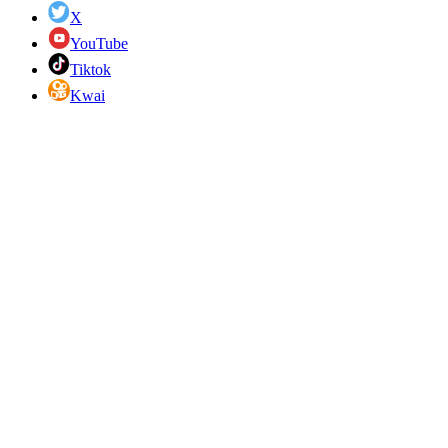
X
YouTube
Tiktok
Kwai