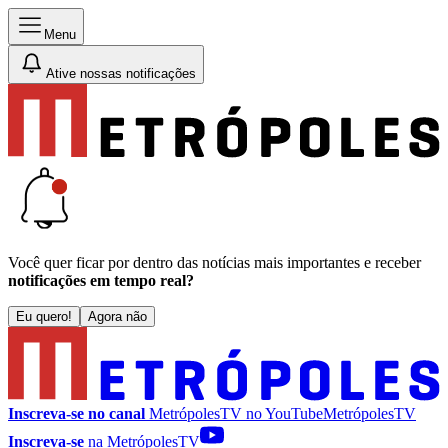
Menu
Ative nossas notificações
Você quer ficar por dentro das notícias mais importantes e receber
notificações em tempo real?
Eu quero!
Agora não
Inscreva-se no canal
MetrópolesTV no
YouTube
MetrópolesTV
Inscreva-se
na MetrópolesTV