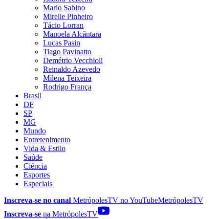
Mario Sabino
Mirelle Pinheiro
Tácio Lorran
Manoela Alcântara
Lucas Pasin
Tiago Pavinatto
Demétrio Vecchioli
Reinaldo Azevedo
Milena Teixeira
Rodrigo França
Brasil
DF
SP
MG
Mundo
Entretenimento
Vida & Estilo
Saúde
Ciência
Esportes
Especiais
Inscreva-se no canal
MetrópolesTV no
YouTube
MetrópolesTV
Inscreva-se
na MetrópolesTV