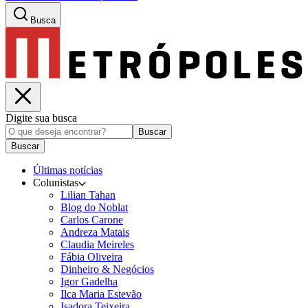
Busca
Digite sua busca
Buscar
Buscar
Últimas notícias
Colunistas
Lilian Tahan
Blog do Noblat
Carlos Carone
Andreza Matais
Claudia Meireles
Fábia Oliveira
Dinheiro & Negócios
Igor Gadelha
Ilca Maria Estevão
Isadora Teixeira