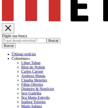
Digite sua busca
Buscar
Buscar
Últimas notícias
Colunistas
Lilian Tahan
Blog do Noblat
Carlos Carone
Andreza Matais
Claudia Meireles
Fábia Oliveira
Dinheiro & Negócios
Igor Gadelha
Ilca Maria Estevão
Isadora Teixeira
Mario Sabino