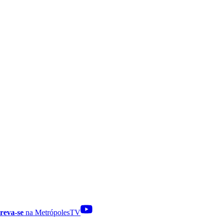
reva-se
na MetrópolesTV