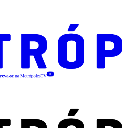
reva-se
na MetrópolesTV