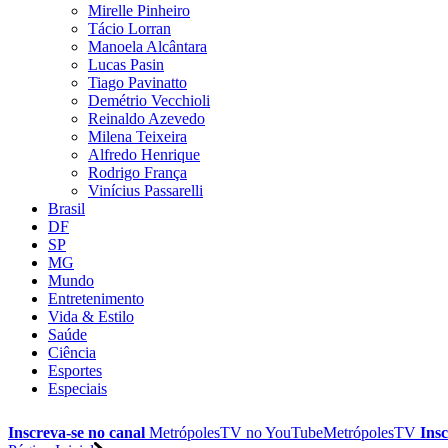
Mirelle Pinheiro
Tácio Lorran
Manoela Alcântara
Lucas Pasin
Tiago Pavinatto
Demétrio Vecchioli
Reinaldo Azevedo
Milena Teixeira
Alfredo Henrique
Rodrigo França
Vinícius Passarelli
Brasil
DF
SP
MG
Mundo
Entretenimento
Vida & Estilo
Saúde
Ciência
Esportes
Especiais
Inscreva-se no canal
MetrópolesTV no
YouTube
MetrópolesTV
Insc