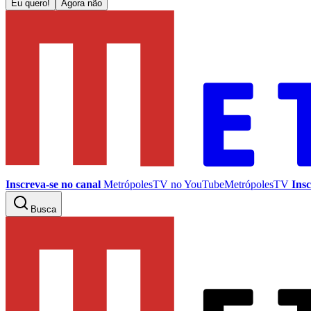
Eu quero!
Agora não
Inscreva-se no canal
MetrópolesTV no
YouTube
MetrópolesTV
Insc
Busca