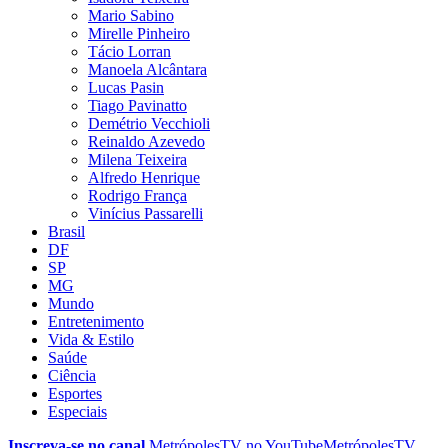
Mario Sabino
Mirelle Pinheiro
Tácio Lorran
Manoela Alcântara
Lucas Pasin
Tiago Pavinatto
Demétrio Vecchioli
Reinaldo Azevedo
Milena Teixeira
Alfredo Henrique
Rodrigo França
Vinícius Passarelli
Brasil
DF
SP
MG
Mundo
Entretenimento
Vida & Estilo
Saúde
Ciência
Esportes
Especiais
Inscreva-se no canal
MetrópolesTV no
YouTube
MetrópolesTV