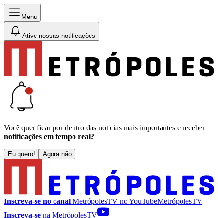
Menu
Ative nossas notificações
Você quer ficar por dentro das notícias mais importantes e receber
notificações em tempo real?
Eu quero!
Agora não
Inscreva-se no canal
MetrópolesTV no
YouTube
MetrópolesTV
Inscreva-se
na MetrópolesTV