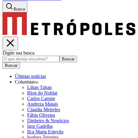
Busca
Digite sua busca
Buscar
Buscar
Últimas notícias
Colunistas
Lilian Tahan
Blog do Noblat
Carlos Carone
Andreza Matais
Claudia Meireles
Fábia Oliveira
Dinheiro & Negócios
Igor Gadelha
Ilca Maria Estevão
Isadora Teixeira