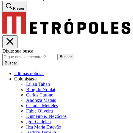
Busca
Digite sua busca
Buscar
Buscar
Últimas notícias
Colunistas
Lilian Tahan
Blog do Noblat
Carlos Carone
Andreza Matais
Claudia Meireles
Fábia Oliveira
Dinheiro & Negócios
Igor Gadelha
Ilca Maria Estevão
Isadora Teixeira