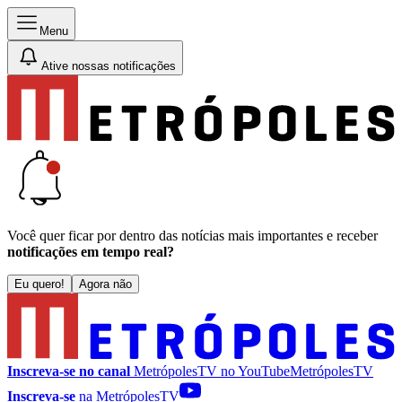
Menu
Ative nossas notificações
Você quer ficar por dentro das notícias mais importantes e receber
notificações em tempo real?
Eu quero!
Agora não
Inscreva-se no canal
MetrópolesTV no
YouTube
MetrópolesTV
Inscreva-se
na MetrópolesTV