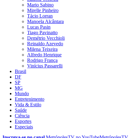
Mario Sabino
Mirelle Pinheiro
Tácio Lorran
Manoela Alcântara
Lucas Pasin
Tiago Pavinatto
Demétrio Vecchioli
Reinaldo Azevedo
Milena Teixeira
Alfredo Henrique
Rodrigo França
Vinícius Passarelli
Brasil
DF
SP
MG
Mundo
Entretenimento
Vida & Estilo
Saúde
Ciência
Esportes
Especiais
Inscreva-se no canal
MetrópolesTV no
YouTube
MetrópolesTV