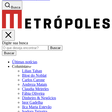
Busca
Digite sua busca
Buscar
Buscar
Últimas notícias
Colunistas
Lilian Tahan
Blog do Noblat
Carlos Carone
Andreza Matais
Claudia Meireles
Fábia Oliveira
Dinheiro & Negócios
Igor Gadelha
Ilca Maria Estevão
Isadora Teixeira