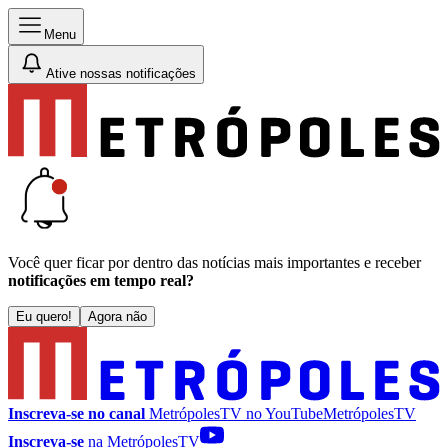
Menu
Ative nossas notificações
Você quer ficar por dentro das notícias mais importantes e receber
notificações em tempo real?
Eu quero!
Agora não
Inscreva-se no canal
MetrópolesTV no
YouTube
MetrópolesTV
Inscreva-se
na MetrópolesTV