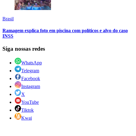
Brasil
Ramagem explica foto em piscina com políticos e alvo do caso
INSS
Siga nossas redes
WhatsApp
Telegram
Facebook
Instagram
X
YouTube
Tiktok
Kwai