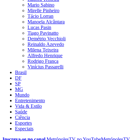
Mario Sabino
Mirelle Pinheiro
Tácio Lorran
Manoela Alcântara
Lucas Pasin
Tiago Pavinatto
Demétrio Vecchioli
Reinaldo Azevedo
Milena Teixeira
Alfredo Henrique
Rodrigo França
Vinícius Passarelli
Brasil
DF
SP
MG
Mundo
Entretenimento
Vida & Estilo
Saúde
Ciência
Esportes
Especiais
Inscreva-se no canal
MetrópolesTV no
YouTube
MetrópolesTV