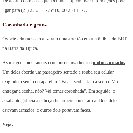
De acordo com o Disque Denúncia, quem tiver informações pode
ligar para (21) 2253 1177 ou 0300-253-1177.
Coronhada e gritos
Os sete criminosos realizaram uma arrastão em um ônibus do BRT
na Barra da Tijuca.
As imagens mostram os criminosos invadindo o
ônibus armados
.
Um deles aborda um passageiro sentado e rouba seu celular,
exigindo a senha do aparelho: “Fala a senha, fala a senha! Vai
entregar a senha, não? Vai tomar coronhada”. Em seguida, o
assaltante golpeia a cabeça do homem com a arma. Dois deles
estavam armados, e outros dois portavam facas.
Veja: