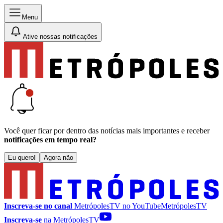
Menu
Ative nossas notificações
Você quer ficar por dentro das notícias mais importantes e receber
notificações em tempo real?
Eu quero!
Agora não
Inscreva-se no canal
MetrópolesTV no
YouTube
MetrópolesTV
Inscreva-se
na MetrópolesTV