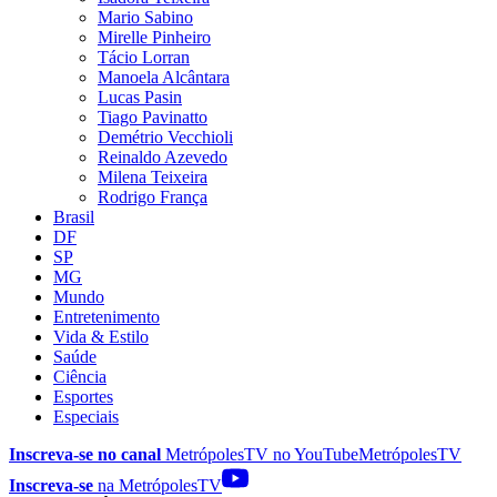
Mario Sabino
Mirelle Pinheiro
Tácio Lorran
Manoela Alcântara
Lucas Pasin
Tiago Pavinatto
Demétrio Vecchioli
Reinaldo Azevedo
Milena Teixeira
Rodrigo França
Brasil
DF
SP
MG
Mundo
Entretenimento
Vida & Estilo
Saúde
Ciência
Esportes
Especiais
Inscreva-se no canal
MetrópolesTV no
YouTube
MetrópolesTV
Inscreva-se
na MetrópolesTV