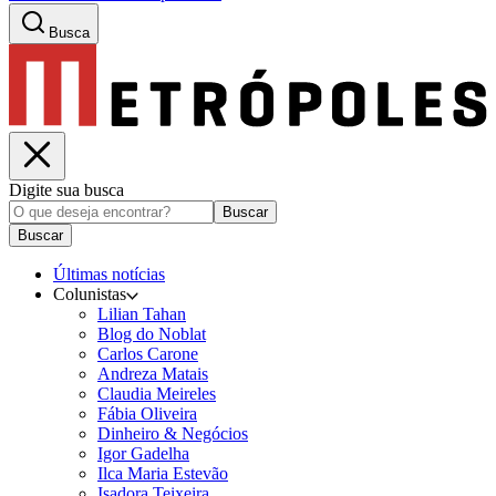
Busca
Digite sua busca
Buscar
Buscar
Últimas notícias
Colunistas
Lilian Tahan
Blog do Noblat
Carlos Carone
Andreza Matais
Claudia Meireles
Fábia Oliveira
Dinheiro & Negócios
Igor Gadelha
Ilca Maria Estevão
Isadora Teixeira