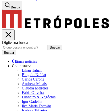
Busca
Digite sua busca
Buscar
Buscar
Últimas notícias
Colunistas
Lilian Tahan
Blog do Noblat
Carlos Carone
Andreza Matais
Claudia Meireles
Fábia Oliveira
Dinheiro & Negócios
Igor Gadelha
Ilca Maria Estevão
Isadora Teixeira