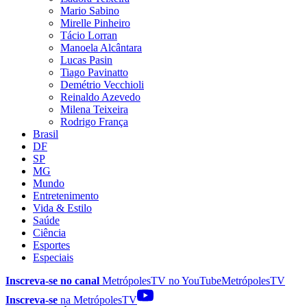
Mario Sabino
Mirelle Pinheiro
Tácio Lorran
Manoela Alcântara
Lucas Pasin
Tiago Pavinatto
Demétrio Vecchioli
Reinaldo Azevedo
Milena Teixeira
Rodrigo França
Brasil
DF
SP
MG
Mundo
Entretenimento
Vida & Estilo
Saúde
Ciência
Esportes
Especiais
Inscreva-se no canal
MetrópolesTV no
YouTube
MetrópolesTV
Inscreva-se
na MetrópolesTV