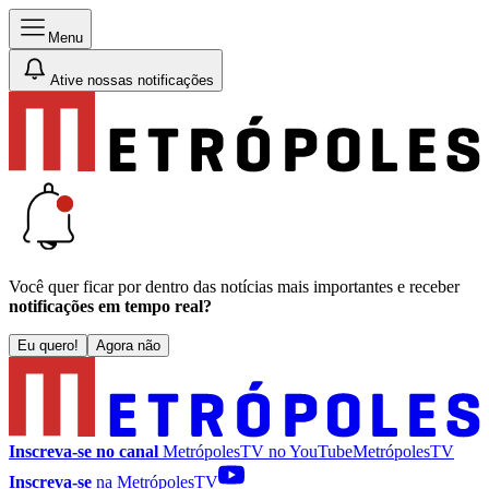
Menu
Ative nossas notificações
Você quer ficar por dentro das notícias mais importantes e receber
notificações em tempo real?
Eu quero!
Agora não
Inscreva-se no canal
MetrópolesTV no
YouTube
MetrópolesTV
Inscreva-se
na MetrópolesTV