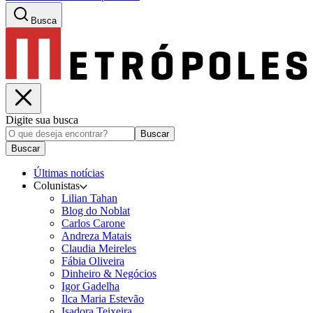
Busca
Digite sua busca
Buscar
Buscar
Últimas notícias
Colunistas
Lilian Tahan
Blog do Noblat
Carlos Carone
Andreza Matais
Claudia Meireles
Fábia Oliveira
Dinheiro & Negócios
Igor Gadelha
Ilca Maria Estevão
Isadora Teixeira