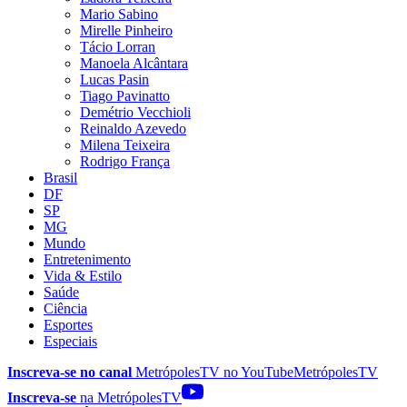
Mario Sabino
Mirelle Pinheiro
Tácio Lorran
Manoela Alcântara
Lucas Pasin
Tiago Pavinatto
Demétrio Vecchioli
Reinaldo Azevedo
Milena Teixeira
Rodrigo França
Brasil
DF
SP
MG
Mundo
Entretenimento
Vida & Estilo
Saúde
Ciência
Esportes
Especiais
Inscreva-se no canal
MetrópolesTV no
YouTube
MetrópolesTV
Inscreva-se
na MetrópolesTV