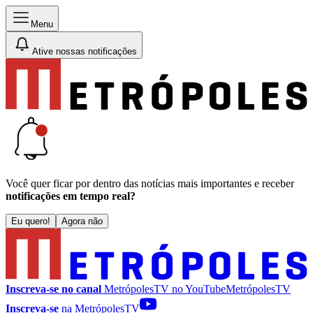
Menu
Ative nossas notificações
Você quer ficar por dentro das notícias mais importantes e receber
notificações em tempo real?
Eu quero!
Agora não
Inscreva-se no canal
MetrópolesTV no
YouTube
MetrópolesTV
Inscreva-se
na MetrópolesTV