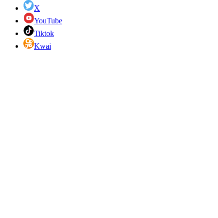
X
YouTube
Tiktok
Kwai