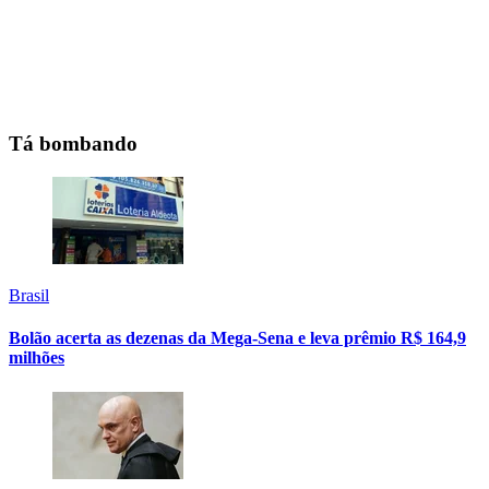
Tá bombando
Brasil
Bolão acerta as dezenas da Mega-Sena e leva prêmio R$ 164,9
milhões