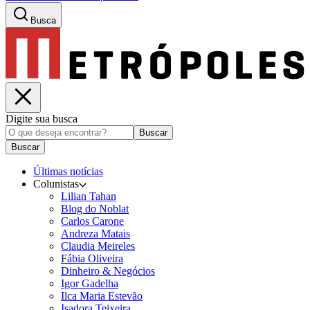
Busca
Digite sua busca
Buscar
Buscar
Últimas notícias
Colunistas
Lilian Tahan
Blog do Noblat
Carlos Carone
Andreza Matais
Claudia Meireles
Fábia Oliveira
Dinheiro & Negócios
Igor Gadelha
Ilca Maria Estevão
Isadora Teixeira