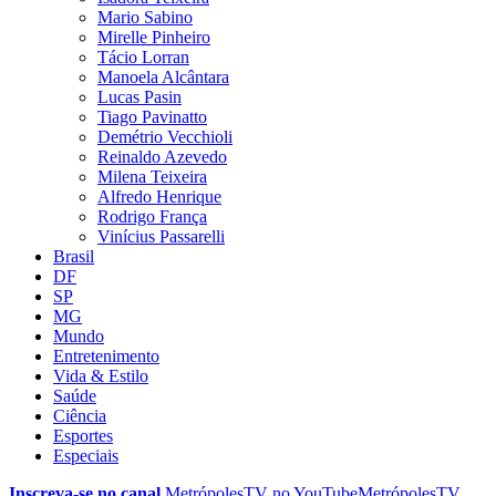
Mario Sabino
Mirelle Pinheiro
Tácio Lorran
Manoela Alcântara
Lucas Pasin
Tiago Pavinatto
Demétrio Vecchioli
Reinaldo Azevedo
Milena Teixeira
Alfredo Henrique
Rodrigo França
Vinícius Passarelli
Brasil
DF
SP
MG
Mundo
Entretenimento
Vida & Estilo
Saúde
Ciência
Esportes
Especiais
Inscreva-se no canal
MetrópolesTV no
YouTube
MetrópolesTV