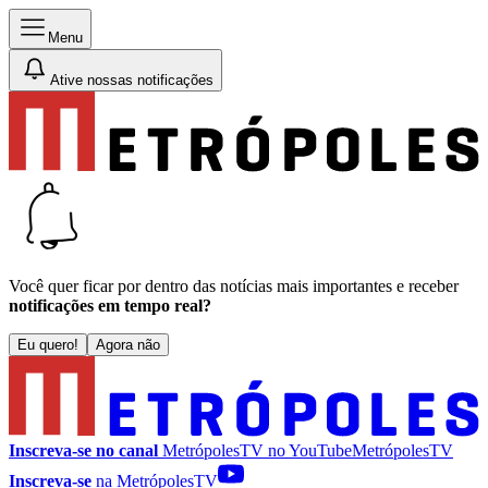
Menu
Ative nossas notificações
Você quer ficar por dentro das notícias mais importantes e receber
notificações em tempo real?
Eu quero!
Agora não
Inscreva-se no canal
MetrópolesTV no
YouTube
MetrópolesTV
Inscreva-se
na MetrópolesTV