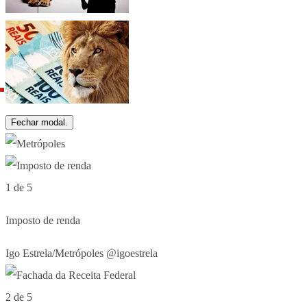
Fechar modal.
1 de 5
Imposto de renda
Igo Estrela/Metrópoles @igoestrela
2 de 5