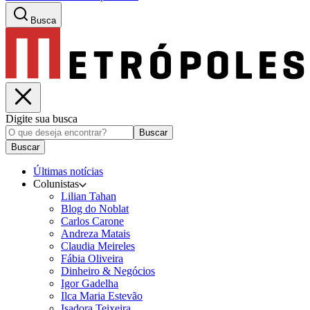
Busca
Digite sua busca
Buscar
Buscar
Últimas notícias
Colunistas
Lilian Tahan
Blog do Noblat
Carlos Carone
Andreza Matais
Claudia Meireles
Fábia Oliveira
Dinheiro & Negócios
Igor Gadelha
Ilca Maria Estevão
Isadora Teixeira