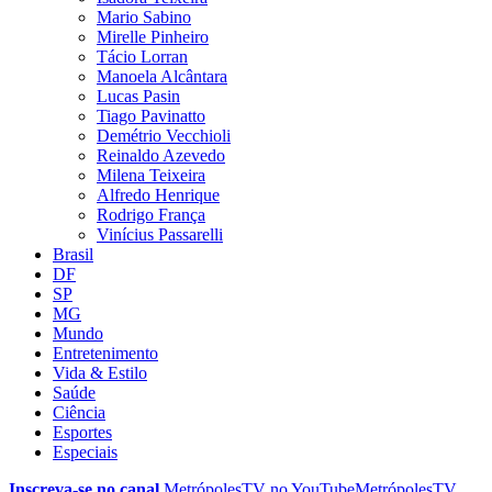
Mario Sabino
Mirelle Pinheiro
Tácio Lorran
Manoela Alcântara
Lucas Pasin
Tiago Pavinatto
Demétrio Vecchioli
Reinaldo Azevedo
Milena Teixeira
Alfredo Henrique
Rodrigo França
Vinícius Passarelli
Brasil
DF
SP
MG
Mundo
Entretenimento
Vida & Estilo
Saúde
Ciência
Esportes
Especiais
Inscreva-se no canal
MetrópolesTV no
YouTube
MetrópolesTV