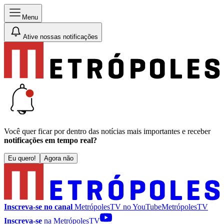
Menu
Ative nossas notificações
Você quer ficar por dentro das notícias mais importantes e receber
notificações em tempo real?
Eu quero!
Agora não
Inscreva-se no canal
MetrópolesTV no
YouTube
MetrópolesTV
Inscreva-se
na MetrópolesTV