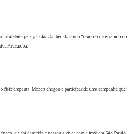
r o pé afetado pela picada. Conhecido como “o gordo mais rápido do
tiva Araçatuba.
o fisioterapeuta. Mozart chegou a participar de uma campanha que
época, ele foi demitido e passou a viver com a irmã em
São Paulo.