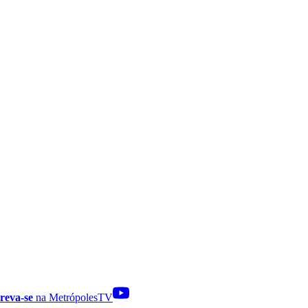
reva-se
na MetrópolesTV