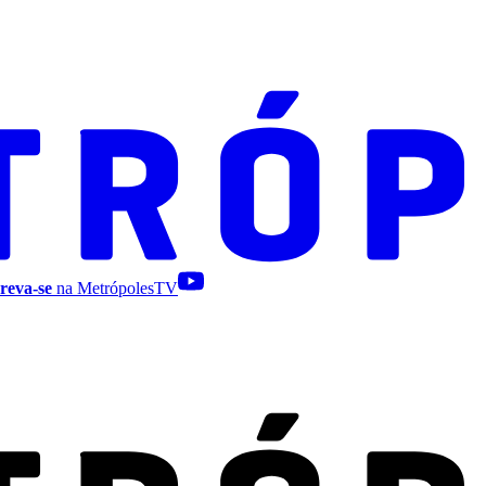
reva-se
na MetrópolesTV