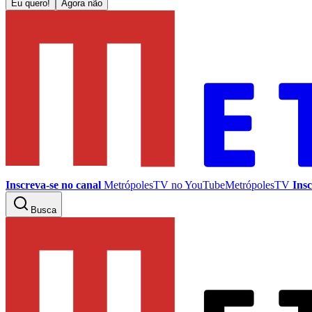
Eu quero!
Agora não
Inscreva-se no canal
MetrópolesTV no
YouTube
MetrópolesTV
Insc
Busca