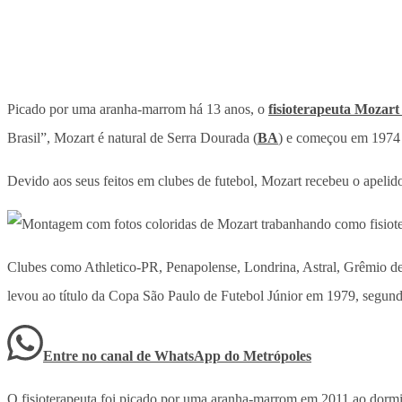
Picado por uma aranha-marrom há 13 anos, o
fisioterapeuta Mozart
Brasil”, Mozart é natural de Serra Dourada (
BA
) e começou em 1974 a
Devido aos seus feitos em clubes de futebol, Mozart recebeu o apelid
Clubes como Athletico-PR, Penapolense, Londrina, Astral, Grêmio de
levou ao título da Copa São Paulo de Futebol Júnior em 1979, segundo 
Entre no canal de WhatsApp
do
Metrópoles
O fisioterapeuta foi picado por uma aranha-marrom em 2011 ao dormir