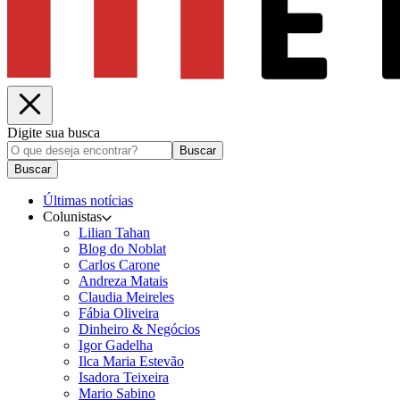
Digite sua busca
Buscar
Buscar
Últimas notícias
Colunistas
Lilian Tahan
Blog do Noblat
Carlos Carone
Andreza Matais
Claudia Meireles
Fábia Oliveira
Dinheiro & Negócios
Igor Gadelha
Ilca Maria Estevão
Isadora Teixeira
Mario Sabino