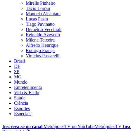
Mirelle Pinheiro
Tácio Lorran
Manoela Alcântara
Lucas Pasin
Tiago Pavinatto
Demétrio Vecchioli
Reinaldo Azevedo
Milena Teixeira
Alfredo Henrique
Rodrigo França
Vinícius Passarelli
Brasil
DF
SP
MG
Mundo
Entretenimento
Vida & Estilo
Saúde
Ciência
Esportes
Especiais
Inscreva-se no canal
MetrópolesTV no
YouTube
MetrópolesTV
Insc