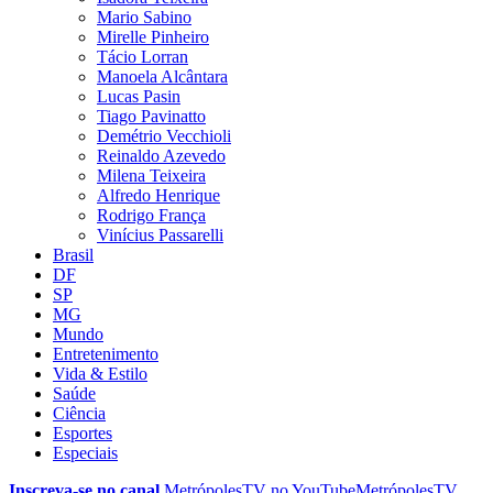
Mario Sabino
Mirelle Pinheiro
Tácio Lorran
Manoela Alcântara
Lucas Pasin
Tiago Pavinatto
Demétrio Vecchioli
Reinaldo Azevedo
Milena Teixeira
Alfredo Henrique
Rodrigo França
Vinícius Passarelli
Brasil
DF
SP
MG
Mundo
Entretenimento
Vida & Estilo
Saúde
Ciência
Esportes
Especiais
Inscreva-se no canal
MetrópolesTV no
YouTube
MetrópolesTV