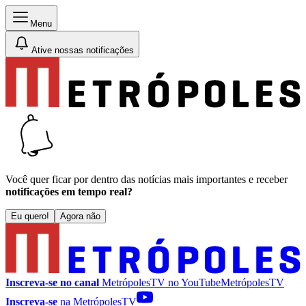
Menu
Ative nossas notificações
Você quer ficar por dentro das notícias mais importantes e receber
notificações em tempo real?
Eu quero!
Agora não
Inscreva-se no canal
MetrópolesTV no
YouTube
MetrópolesTV
Inscreva-se
na MetrópolesTV