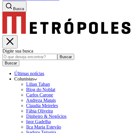
Busca
Digite sua busca
Buscar
Buscar
Últimas notícias
Colunistas
Lilian Tahan
Blog do Noblat
Carlos Carone
Andreza Matais
Claudia Meireles
Fábia Oliveira
Dinheiro & Negócios
Igor Gadelha
Ilca Maria Estevão
Isadora Teixeira