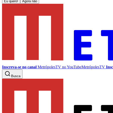
Eu quero!
Agora não
Inscreva-se no canal
MetrópolesTV no
YouTube
MetrópolesTV
Insc
Busca