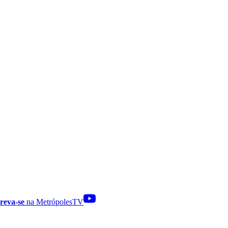
reva-se
na MetrópolesTV