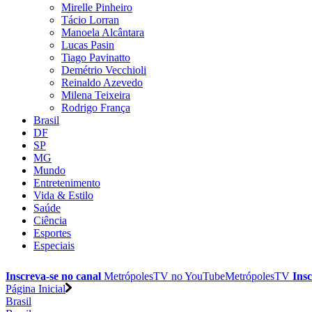
Mirelle Pinheiro
Tácio Lorran
Manoela Alcântara
Lucas Pasin
Tiago Pavinatto
Demétrio Vecchioli
Reinaldo Azevedo
Milena Teixeira
Rodrigo França
Brasil
DF
SP
MG
Mundo
Entretenimento
Vida & Estilo
Saúde
Ciência
Esportes
Especiais
Inscreva-se no canal
MetrópolesTV no
YouTube
MetrópolesTV
Insc
Página Inicial
Brasil