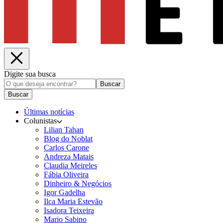
Digite sua busca
Buscar
Buscar
Últimas notícias
Colunistas
Lilian Tahan
Blog do Noblat
Carlos Carone
Andreza Matais
Claudia Meireles
Fábia Oliveira
Dinheiro & Negócios
Igor Gadelha
Ilca Maria Estevão
Isadora Teixeira
Mario Sabino