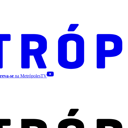
reva-se
na MetrópolesTV