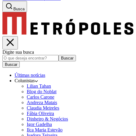
Busca
Digite sua busca
Buscar
Buscar
Últimas notícias
Colunistas
Lilian Tahan
Blog do Noblat
Carlos Carone
Andreza Matais
Claudia Meireles
Fábia Oliveira
Dinheiro & Negócios
Igor Gadelha
Ilca Maria Estevão
Isadora Teixeira