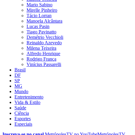
Mario Sabino
Mirelle Pinheiro
Tácio Lorran
Manoela Alcântara
Lucas Pasin
Tiago Pavinatto
Demétrio Vecchioli
Reinaldo Azevedo
Milena Teixeira
Alfredo Henrique
Rodrigo França
Vinícius Passarelli
Brasil
DF
SP
MG
Mundo
Entretenimento
Vida & Estilo
Saúde
Ciência
Esportes
Especiais
Inscreva-se no canal
MetrópolesTV no
YouTube
MetrópolesTV