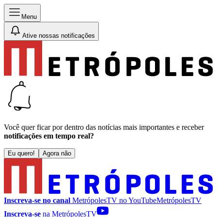
Menu
Ative nossas notificações
Você quer ficar por dentro das notícias mais importantes e receber
notificações em tempo real?
Eu quero!
Agora não
Inscreva-se no canal
MetrópolesTV no
YouTube
MetrópolesTV
Inscreva-se
na MetrópolesTV