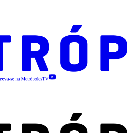
reva-se
na MetrópolesTV