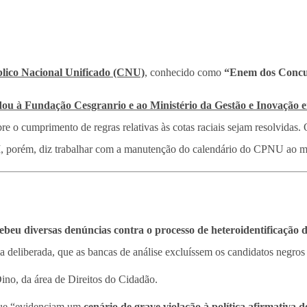
lico Nacional Unificado (CNU)
, conhecido como
“Enem dos Concu
ou à Fundação Cesgranrio e ao Ministério da Gestão e Inovação em
re o cumprimento de regras relativas às cotas raciais sejam resolvidas
, porém, diz trabalhar com a manutenção do calendário do CPNU ao me
beu diversas denúncias contra o processo de heteroidentificação
a deliberada, que as bancas de análise excluíssem os candidatos negros
ino, da área de Direitos do Cidadão.
 que “evidenciam um
cenário de grave violação à política afirmativa de