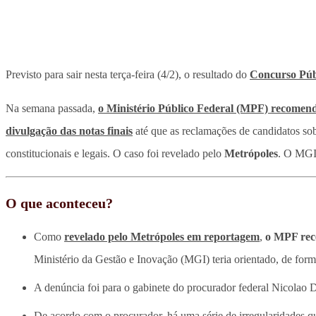
Previsto para sair nesta terça-feira (4/2), o resultado do
Concurso Púb
Na semana passada,
o Ministério Público Federal (MPF) recomend
divulgação das notas finais
até que as reclamações de candidatos sob
constitucionais e legais. O caso foi revelado pelo
Metrópoles
. O MGI
O que aconteceu?
Como
revelado pelo
Metrópoles
em reportagem
,
o MPF rece
Ministério da Gestão e Inovação (MGI) teria orientado, de form
A denúncia foi para o gabinete do procurador federal Nicolao D
De acordo com o procurador, há uma série de irregularidades