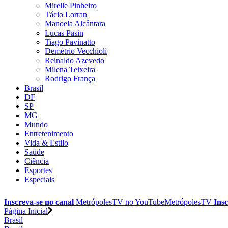
Mirelle Pinheiro
Tácio Lorran
Manoela Alcântara
Lucas Pasin
Tiago Pavinatto
Demétrio Vecchioli
Reinaldo Azevedo
Milena Teixeira
Rodrigo França
Brasil
DF
SP
MG
Mundo
Entretenimento
Vida & Estilo
Saúde
Ciência
Esportes
Especiais
Inscreva-se no canal
MetrópolesTV no
YouTube
MetrópolesTV
Insc
Página Inicial
Brasil