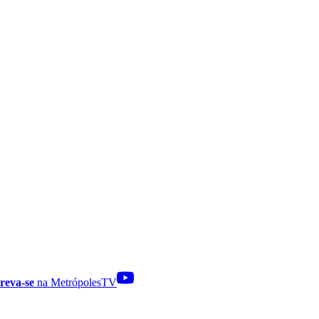
reva-se
na MetrópolesTV