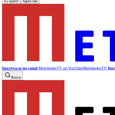
Eu quero!
Agora não
Inscreva-se no canal
MetrópolesTV no
YouTube
MetrópolesTV
Insc
Busca