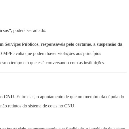
rsos”
, poderá ser adiado.
 Serviços Públicos, responsáveis pelo certame, a suspensão da
. O MPF avalia que podem haver violações aos princípios
smo tempo em que está conversando com as instituições.
 do CNU
. Entre elas, o apontamento de que um membro da cúpula do
 não retintos do sistema de cotas no CNU.
 cotas raciais
, comprometendo sua finalidade, a igualdade de acesso