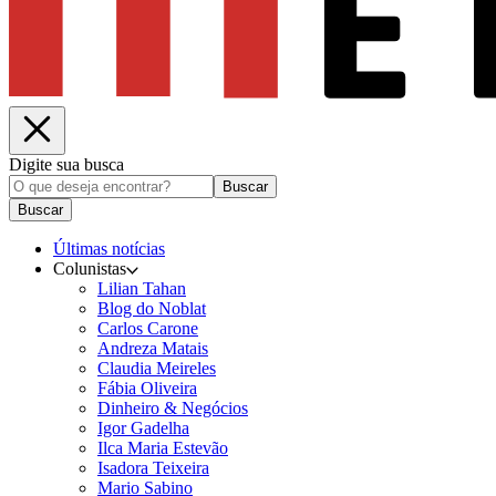
Digite sua busca
Buscar
Buscar
Últimas notícias
Colunistas
Lilian Tahan
Blog do Noblat
Carlos Carone
Andreza Matais
Claudia Meireles
Fábia Oliveira
Dinheiro & Negócios
Igor Gadelha
Ilca Maria Estevão
Isadora Teixeira
Mario Sabino