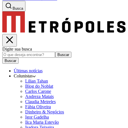
Busca
Digite sua busca
Buscar
Buscar
Últimas notícias
Colunistas
Lilian Tahan
Blog do Noblat
Carlos Carone
Andreza Matais
Claudia Meireles
Fábia Oliveira
Dinheiro & Negócios
Igor Gadelha
Ilca Maria Estevão
Isadora Teixeira