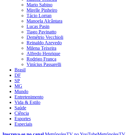
Mario Sabino
Mirelle Pinheiro
Tácio Lorran
Manoela Alcântara
Lucas Pasin
Tiago Pavinatto
Demétrio Vecchioli
Reinaldo Azevedo
Milena Teixeira
Alfredo Henrique
Rodrigo França
Vinícius Passarelli
Brasil
DF
SP
MG
Mundo
Entretenimento
Vida & Estilo
Saúde
Ciência
Esportes
Especiais
Inscreva-se no canal
MetrópolesTV no
YouTube
MetrópolesTV