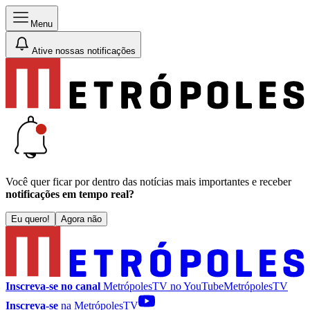
Menu
Ative nossas notificações
Você quer ficar por dentro das notícias mais importantes e receber
notificações em tempo real?
Eu quero!
Agora não
Inscreva-se no canal
MetrópolesTV no
YouTube
MetrópolesTV
Inscreva-se
na MetrópolesTV