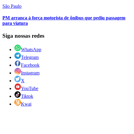
São Paulo
PM arranca à força motorista de ônibus que pediu passagem
para viatura
Siga nossas redes
WhatsApp
Telegram
Facebook
Instagram
X
YouTube
Tiktok
Kwai