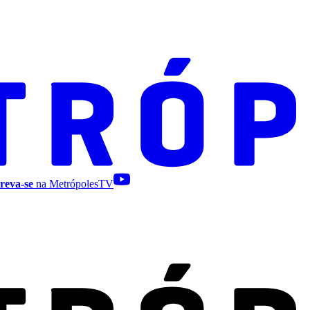
reva-se
na MetrópolesTV