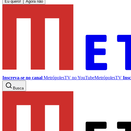
Eu quero!
Agora não
Inscreva-se no canal
MetrópolesTV no
YouTube
MetrópolesTV
Insc
Busca