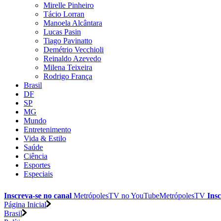
Mirelle Pinheiro
Tácio Lorran
Manoela Alcântara
Lucas Pasin
Tiago Pavinatto
Demétrio Vecchioli
Reinaldo Azevedo
Milena Teixeira
Rodrigo França
Brasil
DF
SP
MG
Mundo
Entretenimento
Vida & Estilo
Saúde
Ciência
Esportes
Especiais
Inscreva-se no canal
MetrópolesTV no
YouTube
MetrópolesTV
Insc
Página Inicial
Brasil