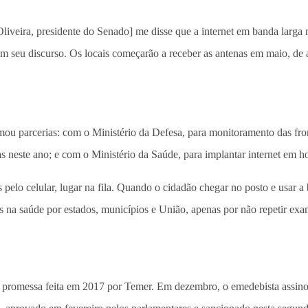
iveira, presidente do Senado] me disse que a internet em banda larga 
em seu discurso. Os locais começarão a receber as antenas em maio, de
mou parcerias: com o Ministério da Defesa, para monitoramento das fron
as neste ano; e com o Ministério da Saúde, para implantar internet em ho
 pelo celular, lugar na fila. Quando o cidadão chegar no posto e usar a 
 na saúde por estados, municípios e União, apenas por não repetir ex
a promessa feita em 2017 por Temer. Em dezembro, o emedebista assinou 