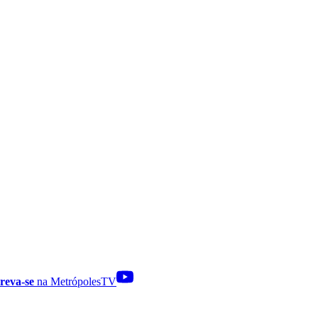
reva-se
na MetrópolesTV