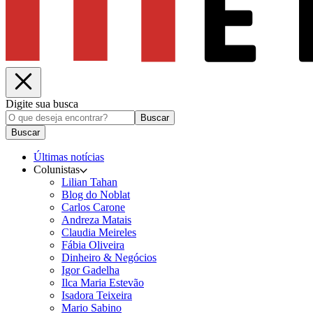
Digite sua busca
Buscar
Buscar
Últimas notícias
Colunistas
Lilian Tahan
Blog do Noblat
Carlos Carone
Andreza Matais
Claudia Meireles
Fábia Oliveira
Dinheiro & Negócios
Igor Gadelha
Ilca Maria Estevão
Isadora Teixeira
Mario Sabino