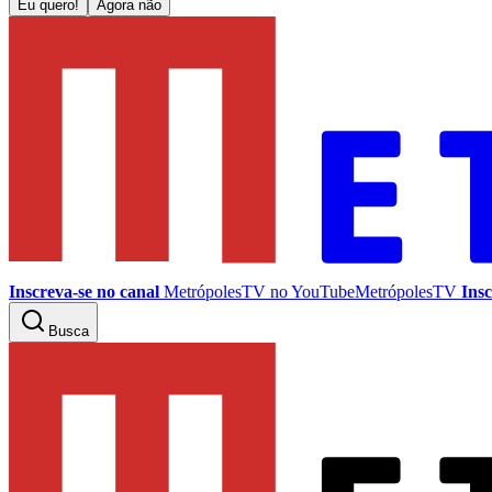
Eu quero!
Agora não
Inscreva-se no canal
MetrópolesTV no
YouTube
MetrópolesTV
Insc
Busca