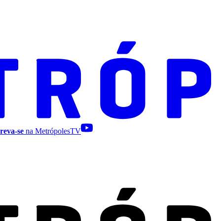
reva-se
na MetrópolesTV