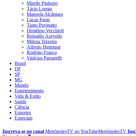
Mirelle Pinheiro
Tácio Lorran
Manoela Alcântara
Lucas Pasin
Tiago Pavinatto
Demétrio Vecchioli
Reinaldo Azevedo
Milena Teixeira
Alfredo Henrique
Rodrigo França
Vinícius Passarelli
Brasil
DF
SP
MG
Mundo
Entretenimento
Vida & Estilo
Saúde
Ciência
Esportes
Especiais
Inscreva-se no canal
MetrópolesTV no
YouTube
MetrópolesTV
Insc