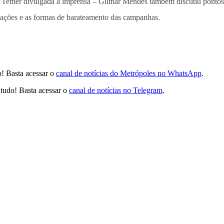
e Temer divulgada à imprensa – Gilmar Mendes também discutiu pontos d
igações e as formas de barateamento das campanhas.
! Basta acessar o
canal de notícias do Metrópoles no WhatsApp
.
tudo! Basta acessar o
canal de notícias no Telegram
.