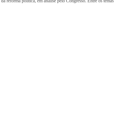
a reforma política, em análise pelo Congresso. Entre os temas