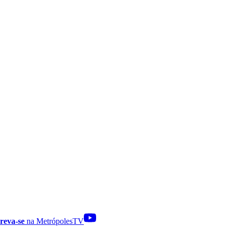
reva-se
na MetrópolesTV