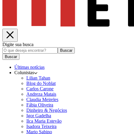
Digite sua busca
Buscar
Buscar
Últimas notícias
Colunistas
Lilian Tahan
Blog do Noblat
Carlos Carone
Andreza Matais
Claudia Meireles
Fábia Oliveira
Dinheiro & Negócios
Igor Gadelha
Ilca Maria Estevão
Isadora Teixeira
Mario Sabino