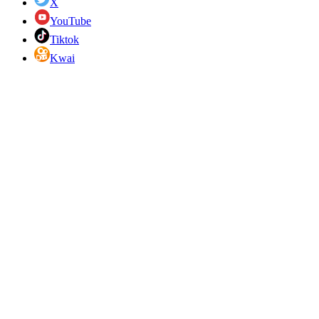
X
YouTube
Tiktok
Kwai