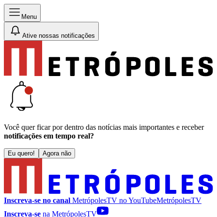
Menu
Ative nossas notificações
Você quer ficar por dentro das notícias mais importantes e receber
notificações em tempo real?
Eu quero!
Agora não
Inscreva-se no canal
MetrópolesTV no
YouTube
MetrópolesTV
Inscreva-se
na MetrópolesTV