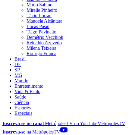
Mario Sabino
Mirelle Pinheiro
Tácio Lorran
Manoela Alcântara
Lucas Pasin
Tiago Pavinatto
Demétrio Vecchioli
Reinaldo Azevedo
Milena Teixeira
Rodrigo França
Brasil
DF
SP
MG
Mundo
Entretenimento
Vida & Estilo
Saúde
Ciência
Esportes
Especiais
Inscreva-se no canal
MetrópolesTV no
YouTube
MetrópolesTV
Inscreva-se
na MetrópolesTV