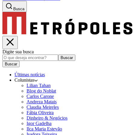
Busca
Digite sua busca
Buscar
Buscar
Últimas notícias
Colunistas
Lilian Tahan
Blog do Noblat
Carlos Carone
Andreza Matais
Claudia Meireles
Fábia Oliveira
Dinheiro & Negócios
Igor Gadelha
Ilca Maria Estevão
Isadora Teixeira