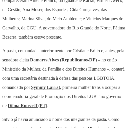
compareceram Anielle Franco, da Igualdade Racial; Esther Dweck,
da Gestão; Ana Moser, dos Esportes; Cida Gonçalves, das
Mulheres; Marina Silva, do Meio Ambiente; e Vinícius Marques de
Carvalho, da CGU. A governadora do Rio Grande do Norte, Fátima
Bezerra, também esteve presente.
A pasta, comandada anteriormente por Cristiane Britto e, antes, pela
senadora eleita
Damares Alves (Republicanos-DF)
– no então
Ministério da Mulher, da Família e dos Direitos Humanos –, contará
com uma secretária destinada à defesa das pessoas LGBTQIA,
comandada por
Symmy Larrat
, primeira mulher trans a ocupar a
coordenadoria-geral de Promoção dos Direitos LGBT no governo
de
Dilma Rousseff (PT)
.
Silvio já havia anunciado o nome dos integrantes da pasta. Como