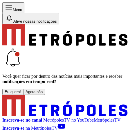
Menu
Ative nossas notificações
Você quer ficar por dentro das notícias mais importantes e receber
notificações em tempo real?
Eu quero!
Agora não
Inscreva-se no canal
MetrópolesTV no
YouTube
MetrópolesTV
Inscreva-se
na MetrópolesTV