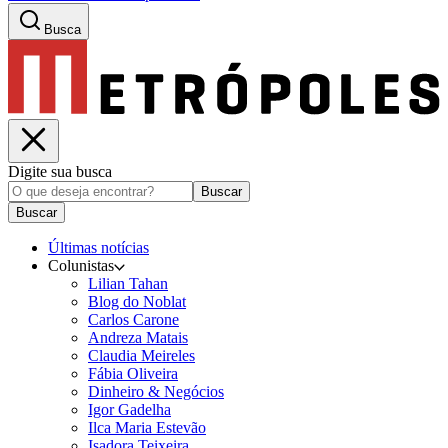
Busca
Digite sua busca
Buscar
Buscar
Últimas notícias
Colunistas
Lilian Tahan
Blog do Noblat
Carlos Carone
Andreza Matais
Claudia Meireles
Fábia Oliveira
Dinheiro & Negócios
Igor Gadelha
Ilca Maria Estevão
Isadora Teixeira