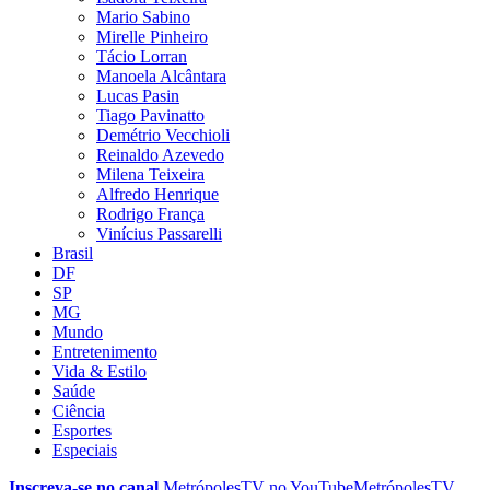
Mario Sabino
Mirelle Pinheiro
Tácio Lorran
Manoela Alcântara
Lucas Pasin
Tiago Pavinatto
Demétrio Vecchioli
Reinaldo Azevedo
Milena Teixeira
Alfredo Henrique
Rodrigo França
Vinícius Passarelli
Brasil
DF
SP
MG
Mundo
Entretenimento
Vida & Estilo
Saúde
Ciência
Esportes
Especiais
Inscreva-se no canal
MetrópolesTV no
YouTube
MetrópolesTV