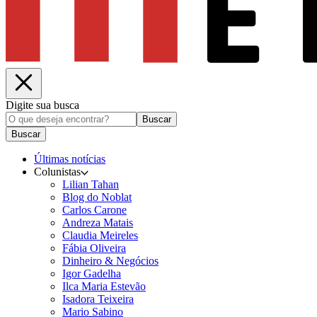
Digite sua busca
Buscar
Buscar
Últimas notícias
Colunistas
Lilian Tahan
Blog do Noblat
Carlos Carone
Andreza Matais
Claudia Meireles
Fábia Oliveira
Dinheiro & Negócios
Igor Gadelha
Ilca Maria Estevão
Isadora Teixeira
Mario Sabino