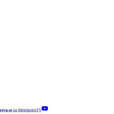
reva-se
na MetrópolesTV