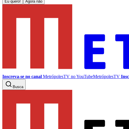
Eu quero!
Agora não
Inscreva-se no canal
MetrópolesTV no
YouTube
MetrópolesTV
Insc
Busca