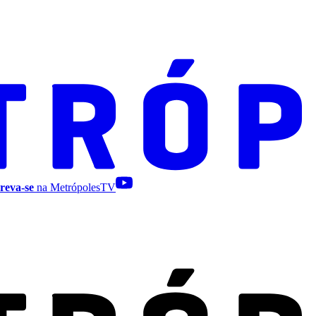
reva-se
na MetrópolesTV