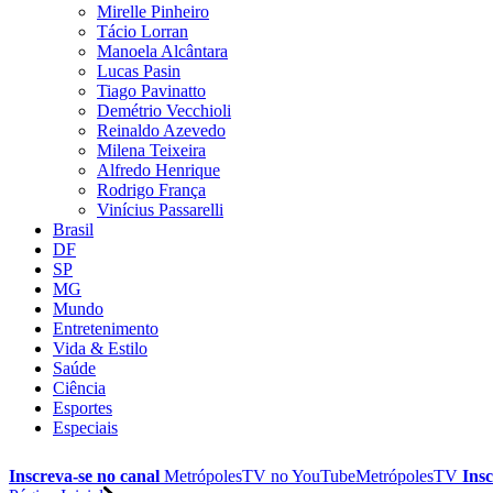
Mirelle Pinheiro
Tácio Lorran
Manoela Alcântara
Lucas Pasin
Tiago Pavinatto
Demétrio Vecchioli
Reinaldo Azevedo
Milena Teixeira
Alfredo Henrique
Rodrigo França
Vinícius Passarelli
Brasil
DF
SP
MG
Mundo
Entretenimento
Vida & Estilo
Saúde
Ciência
Esportes
Especiais
Inscreva-se no canal
MetrópolesTV no
YouTube
MetrópolesTV
Insc