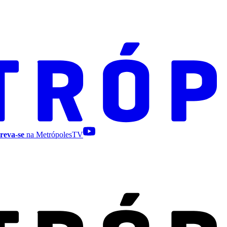
reva-se
na MetrópolesTV