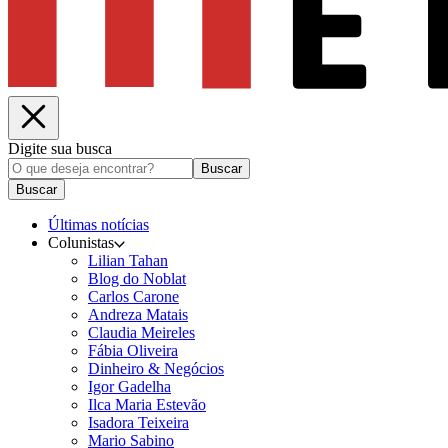
Digite sua busca
Buscar
Buscar
Últimas notícias
Colunistas
Lilian Tahan
Blog do Noblat
Carlos Carone
Andreza Matais
Claudia Meireles
Fábia Oliveira
Dinheiro & Negócios
Igor Gadelha
Ilca Maria Estevão
Isadora Teixeira
Mario Sabino