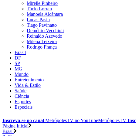
Mirelle Pinheiro
Tácio Lorran
Manoela Alcântara
Lucas Pasin
Tiago Pavinatto
Demétrio Vecchioli
Reinaldo Azevedo
Milena Teixeira
Rodrigo França
Brasil
DF
SP
MG
Mundo
Entretenimento
Vida & Estilo
Saúde
Ciência
Esportes
Especiais
Inscreva-se no canal
MetrópolesTV no
YouTube
MetrópolesTV
Insc
Página Inicial
Brasil