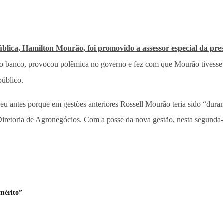
ública, Hamilton Mourão, foi promovido a assessor especial da pres
 do banco, provocou polêmica no governo e fez com que Mourão tivesse d
público.
eu antes porque em gestões anteriores Rossell Mourão teria sido “duram
Diretoria de Agronegócios. Com a posse da nova gestão, nesta segunda-f
“mérito”