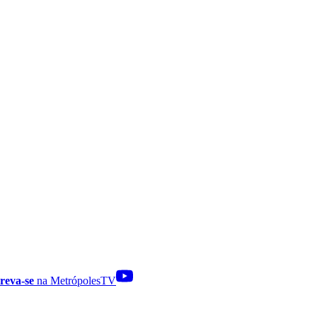
reva-se
na MetrópolesTV