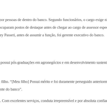
 por pessoas de dentro do banco. Segundo funcionários, o cargo exige ní
ocuparam postos de destaque antes de chegar ao cargo de assessor espec
y Passeri, antes de assumir a função, foi gerente executivo do banco.
e possui pós-graduações em agronegócios e em desenvolvimento sustent
ilho. “[Meu filho] Possui mérito e foi duramente perseguido anteriorme
ente do banco”.
Com excelentes serviços, conduta irrepreensível e por absoluta confian