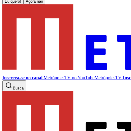
Eu quero!
Agora não
Inscreva-se no canal
MetrópolesTV no
YouTube
MetrópolesTV
Insc
Busca