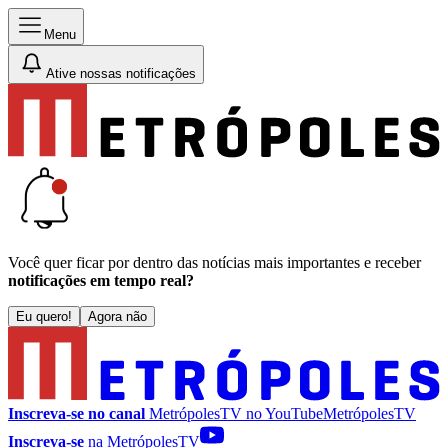
Menu
Ative nossas notificações
Você quer ficar por dentro das notícias mais importantes e receber
notificações em tempo real?
Eu quero!
Agora não
Inscreva-se no canal
MetrópolesTV no
YouTube
MetrópolesTV
Inscreva-se
na MetrópolesTV