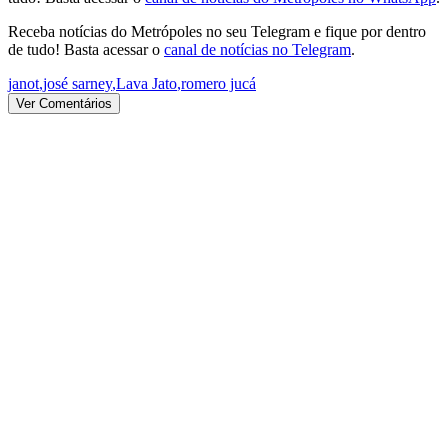
Receba notícias do Metrópoles no seu Telegram e fique por dentro
de tudo! Basta acessar o
canal de notícias no Telegram
.
janot
,
josé sarney
,
Lava Jato
,
romero jucá
Ver Comentários