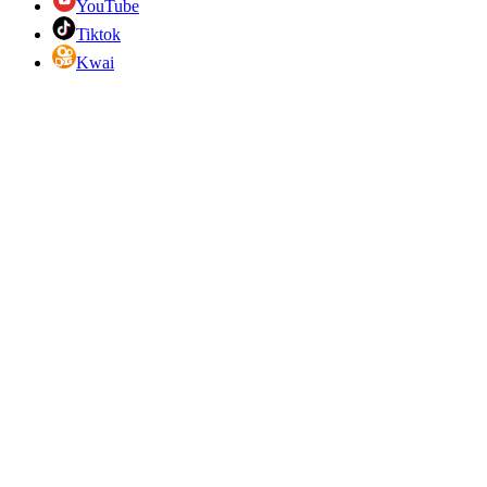
YouTube
Tiktok
Kwai