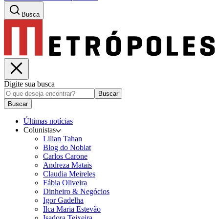
Busca
Digite sua busca
Buscar
Buscar
Últimas notícias
Colunistas
Lilian Tahan
Blog do Noblat
Carlos Carone
Andreza Matais
Claudia Meireles
Fábia Oliveira
Dinheiro & Negócios
Igor Gadelha
Ilca Maria Estevão
Isadora Teixeira