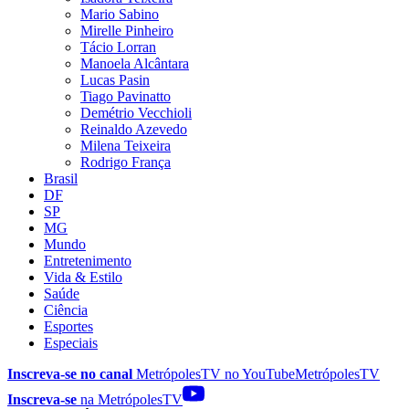
Mario Sabino
Mirelle Pinheiro
Tácio Lorran
Manoela Alcântara
Lucas Pasin
Tiago Pavinatto
Demétrio Vecchioli
Reinaldo Azevedo
Milena Teixeira
Rodrigo França
Brasil
DF
SP
MG
Mundo
Entretenimento
Vida & Estilo
Saúde
Ciência
Esportes
Especiais
Inscreva-se no canal
MetrópolesTV no
YouTube
MetrópolesTV
Inscreva-se
na MetrópolesTV