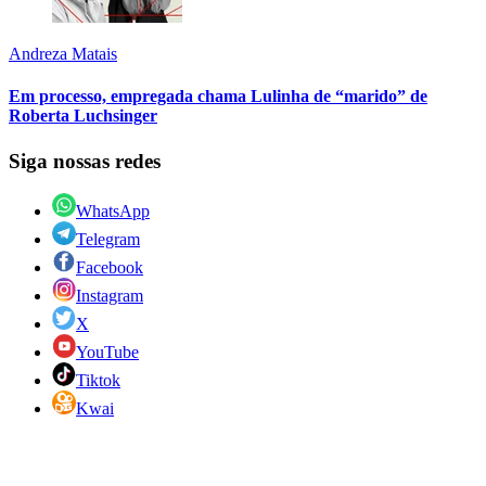
Andreza Matais
Em processo, empregada chama Lulinha de “marido” de
Roberta Luchsinger
Siga nossas redes
WhatsApp
Telegram
Facebook
Instagram
X
YouTube
Tiktok
Kwai