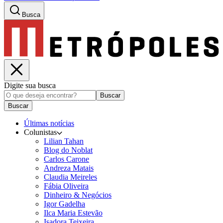
Busca
Digite sua busca
Buscar
Buscar
Últimas notícias
Colunistas
Lilian Tahan
Blog do Noblat
Carlos Carone
Andreza Matais
Claudia Meireles
Fábia Oliveira
Dinheiro & Negócios
Igor Gadelha
Ilca Maria Estevão
Isadora Teixeira