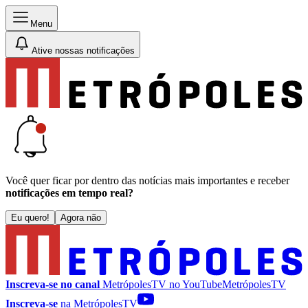
Menu
Ative nossas notificações
Você quer ficar por dentro das notícias mais importantes e receber
notificações em tempo real?
Eu quero!
Agora não
Inscreva-se no canal
MetrópolesTV no
YouTube
MetrópolesTV
Inscreva-se
na MetrópolesTV