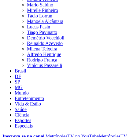
Mario Sabino
Mirelle Pinheiro
Tácio Lorran
Manoela Alcântara
Lucas Pasin
Tiago Pavinatto
Demétrio Vecchioli
Reinaldo Azevedo
Milena Teixeira
Alfredo Henrique
Rodrigo França
Vinícius Passarelli
Brasil
DF
SP
MG
Mundo
Entretenimento
Vida & Estilo
Saúde
Ciência
Esportes
Especiais
Inscreva-se no canal
MetrópolesTV no
YouTube
MetrópolesTV