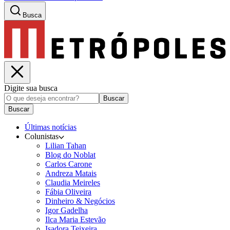
Busca
Digite sua busca
Buscar
Buscar
Últimas notícias
Colunistas
Lilian Tahan
Blog do Noblat
Carlos Carone
Andreza Matais
Claudia Meireles
Fábia Oliveira
Dinheiro & Negócios
Igor Gadelha
Ilca Maria Estevão
Isadora Teixeira