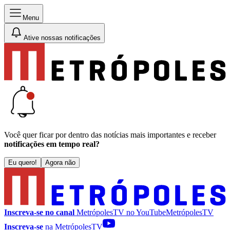
Menu
Ative nossas notificações
Você quer ficar por dentro das notícias mais importantes e receber
notificações em tempo real?
Eu quero!
Agora não
Inscreva-se no canal
MetrópolesTV no
YouTube
MetrópolesTV
Inscreva-se
na MetrópolesTV