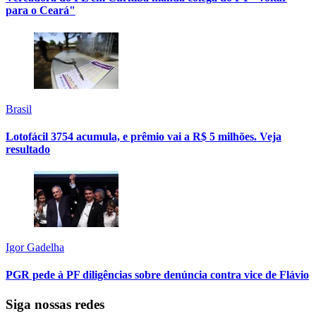
para o Ceará"
Brasil
Lotofácil 3754 acumula, e prêmio vai a R$ 5 milhões. Veja
resultado
Igor Gadelha
PGR pede à PF diligências sobre denúncia contra vice de Flávio
Siga nossas redes