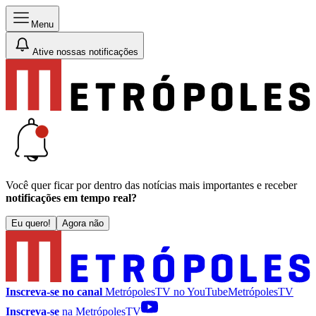
Menu
Ative nossas notificações
Você quer ficar por dentro das notícias mais importantes e receber
notificações em tempo real?
Eu quero!
Agora não
Inscreva-se no canal
MetrópolesTV no
YouTube
MetrópolesTV
Inscreva-se
na MetrópolesTV