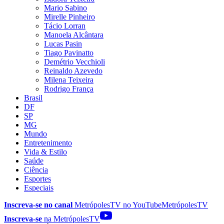
Mario Sabino
Mirelle Pinheiro
Tácio Lorran
Manoela Alcântara
Lucas Pasin
Tiago Pavinatto
Demétrio Vecchioli
Reinaldo Azevedo
Milena Teixeira
Rodrigo França
Brasil
DF
SP
MG
Mundo
Entretenimento
Vida & Estilo
Saúde
Ciência
Esportes
Especiais
Inscreva-se no canal
MetrópolesTV no
YouTube
MetrópolesTV
Inscreva-se
na MetrópolesTV