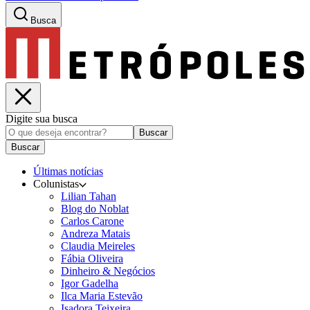
Busca
Digite sua busca
Buscar
Buscar
Últimas notícias
Colunistas
Lilian Tahan
Blog do Noblat
Carlos Carone
Andreza Matais
Claudia Meireles
Fábia Oliveira
Dinheiro & Negócios
Igor Gadelha
Ilca Maria Estevão
Isadora Teixeira