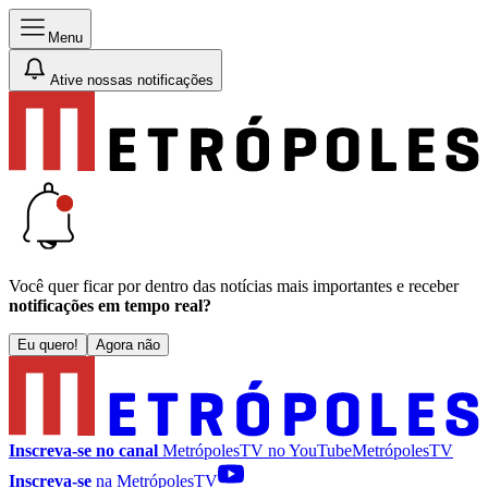
Menu
Ative nossas notificações
Você quer ficar por dentro das notícias mais importantes e receber
notificações em tempo real?
Eu quero!
Agora não
Inscreva-se no canal
MetrópolesTV no
YouTube
MetrópolesTV
Inscreva-se
na MetrópolesTV