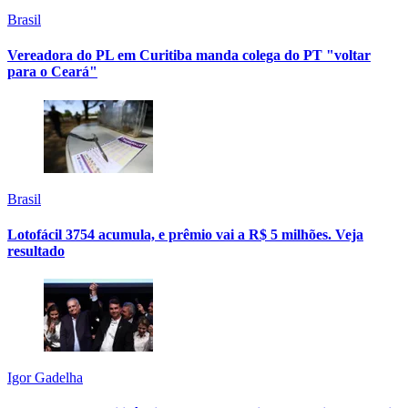
Brasil
Vereadora do PL em Curitiba manda colega do PT "voltar
para o Ceará"
Brasil
Lotofácil 3754 acumula, e prêmio vai a R$ 5 milhões. Veja
resultado
Igor Gadelha