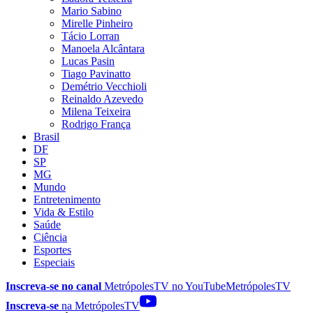
Mario Sabino
Mirelle Pinheiro
Tácio Lorran
Manoela Alcântara
Lucas Pasin
Tiago Pavinatto
Demétrio Vecchioli
Reinaldo Azevedo
Milena Teixeira
Rodrigo França
Brasil
DF
SP
MG
Mundo
Entretenimento
Vida & Estilo
Saúde
Ciência
Esportes
Especiais
Inscreva-se no canal
MetrópolesTV no
YouTube
MetrópolesTV
Inscreva-se
na MetrópolesTV