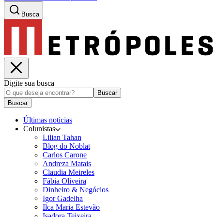
Busca
Digite sua busca
Buscar
Buscar
Últimas notícias
Colunistas
Lilian Tahan
Blog do Noblat
Carlos Carone
Andreza Matais
Claudia Meireles
Fábia Oliveira
Dinheiro & Negócios
Igor Gadelha
Ilca Maria Estevão
Isadora Teixeira