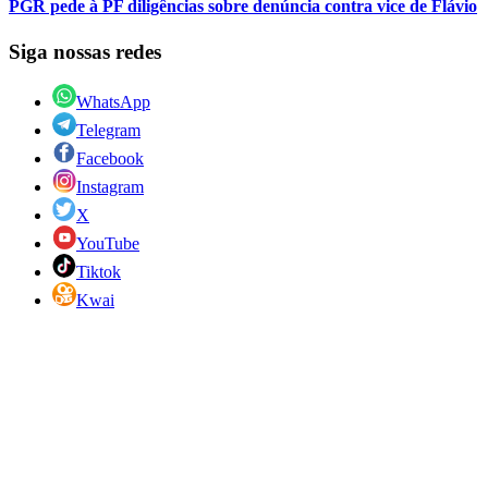
PGR pede à PF diligências sobre denúncia contra vice de Flávio
Siga nossas redes
WhatsApp
Telegram
Facebook
Instagram
X
YouTube
Tiktok
Kwai