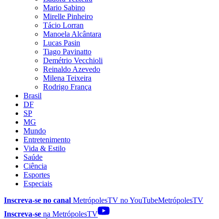
Mario Sabino
Mirelle Pinheiro
Tácio Lorran
Manoela Alcântara
Lucas Pasin
Tiago Pavinatto
Demétrio Vecchioli
Reinaldo Azevedo
Milena Teixeira
Rodrigo França
Brasil
DF
SP
MG
Mundo
Entretenimento
Vida & Estilo
Saúde
Ciência
Esportes
Especiais
Inscreva-se no canal
MetrópolesTV no
YouTube
MetrópolesTV
Inscreva-se
na MetrópolesTV