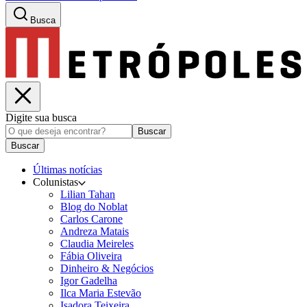
Busca
Digite sua busca
Buscar
Buscar
Últimas notícias
Colunistas
Lilian Tahan
Blog do Noblat
Carlos Carone
Andreza Matais
Claudia Meireles
Fábia Oliveira
Dinheiro & Negócios
Igor Gadelha
Ilca Maria Estevão
Isadora Teixeira