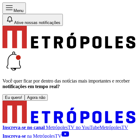
Menu
Ative nossas notificações
Você quer ficar por dentro das notícias mais importantes e receber
notificações em tempo real?
Eu quero!
Agora não
Inscreva-se no canal
MetrópolesTV no
YouTube
MetrópolesTV
Inscreva-se
na MetrópolesTV