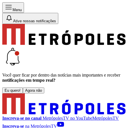
Menu
Ative nossas notificações
Você quer ficar por dentro das notícias mais importantes e receber
notificações em tempo real?
Eu quero!
Agora não
Inscreva-se no canal
MetrópolesTV no
YouTube
MetrópolesTV
Inscreva-se
na MetrópolesTV