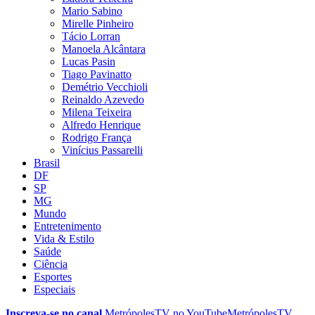
Mario Sabino
Mirelle Pinheiro
Tácio Lorran
Manoela Alcântara
Lucas Pasin
Tiago Pavinatto
Demétrio Vecchioli
Reinaldo Azevedo
Milena Teixeira
Alfredo Henrique
Rodrigo França
Vinícius Passarelli
Brasil
DF
SP
MG
Mundo
Entretenimento
Vida & Estilo
Saúde
Ciência
Esportes
Especiais
Inscreva-se no canal
MetrópolesTV no
YouTube
MetrópolesTV