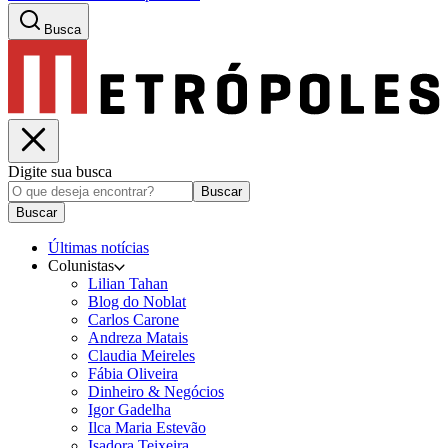
Busca
Digite sua busca
Buscar
Buscar
Últimas notícias
Colunistas
Lilian Tahan
Blog do Noblat
Carlos Carone
Andreza Matais
Claudia Meireles
Fábia Oliveira
Dinheiro & Negócios
Igor Gadelha
Ilca Maria Estevão
Isadora Teixeira