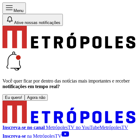
Menu
Ative nossas notificações
Você quer ficar por dentro das notícias mais importantes e receber
notificações em tempo real?
Eu quero!
Agora não
Inscreva-se no canal
MetrópolesTV no
YouTube
MetrópolesTV
Inscreva-se
na MetrópolesTV