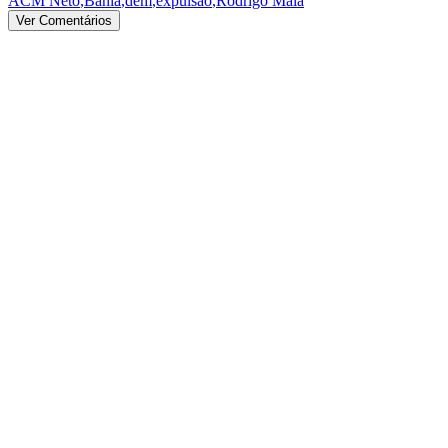
ACM Neto
,
Bahia
,
dem
,
expulsão
,
Rodrigo Maia
Ver Comentários