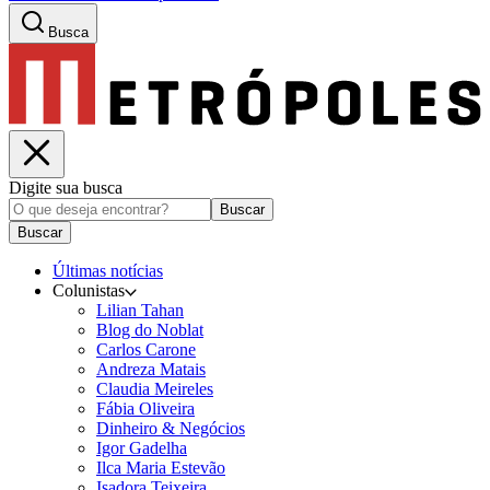
Busca
Digite sua busca
Buscar
Buscar
Últimas notícias
Colunistas
Lilian Tahan
Blog do Noblat
Carlos Carone
Andreza Matais
Claudia Meireles
Fábia Oliveira
Dinheiro & Negócios
Igor Gadelha
Ilca Maria Estevão
Isadora Teixeira