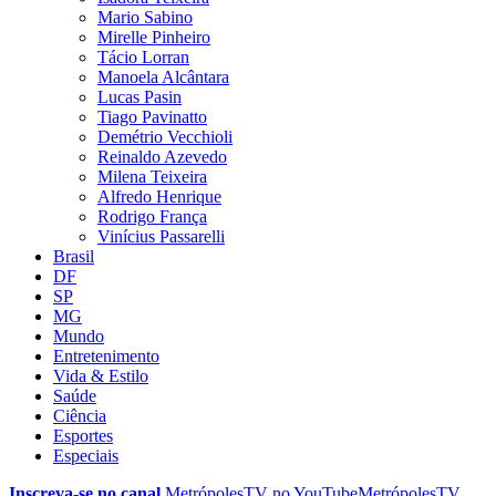
Mario Sabino
Mirelle Pinheiro
Tácio Lorran
Manoela Alcântara
Lucas Pasin
Tiago Pavinatto
Demétrio Vecchioli
Reinaldo Azevedo
Milena Teixeira
Alfredo Henrique
Rodrigo França
Vinícius Passarelli
Brasil
DF
SP
MG
Mundo
Entretenimento
Vida & Estilo
Saúde
Ciência
Esportes
Especiais
Inscreva-se no canal
MetrópolesTV no
YouTube
MetrópolesTV