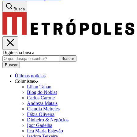
Busca
Digite sua busca
Buscar
Buscar
Últimas notícias
Colunistas
Lilian Tahan
Blog do Noblat
Carlos Carone
Andreza Matais
Claudia Meireles
Fábia Oliveira
Dinheiro & Negócios
Igor Gadelha
Ilca Maria Estevão
Isadora Teixeira