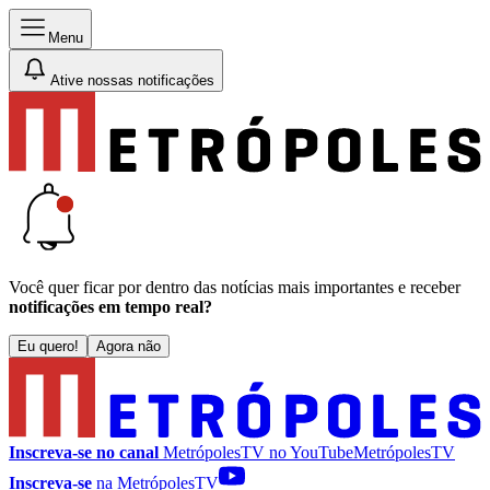
Menu
Ative nossas notificações
Você quer ficar por dentro das notícias mais importantes e receber
notificações em tempo real?
Eu quero!
Agora não
Inscreva-se no canal
MetrópolesTV no
YouTube
MetrópolesTV
Inscreva-se
na MetrópolesTV