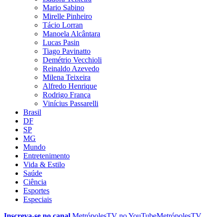
Mario Sabino
Mirelle Pinheiro
Tácio Lorran
Manoela Alcântara
Lucas Pasin
Tiago Pavinatto
Demétrio Vecchioli
Reinaldo Azevedo
Milena Teixeira
Alfredo Henrique
Rodrigo França
Vinícius Passarelli
Brasil
DF
SP
MG
Mundo
Entretenimento
Vida & Estilo
Saúde
Ciência
Esportes
Especiais
Inscreva-se no canal
MetrópolesTV no
YouTube
MetrópolesTV