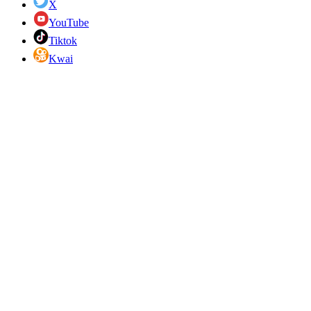
X
YouTube
Tiktok
Kwai