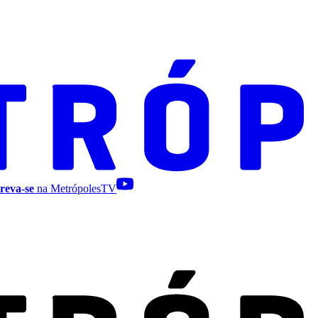
reva-se
na MetrópolesTV