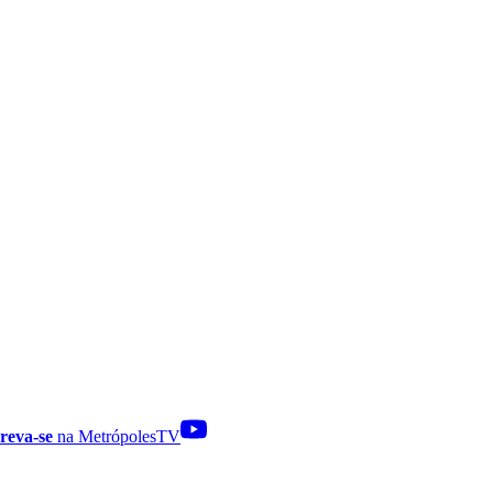
reva-se
na MetrópolesTV