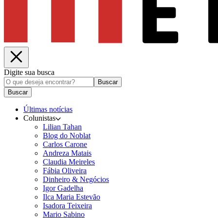
Digite sua busca
Buscar
Buscar
Últimas notícias
Colunistas
Lilian Tahan
Blog do Noblat
Carlos Carone
Andreza Matais
Claudia Meireles
Fábia Oliveira
Dinheiro & Negócios
Igor Gadelha
Ilca Maria Estevão
Isadora Teixeira
Mario Sabino