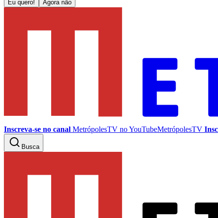
Eu quero!
Agora não
Inscreva-se no canal
MetrópolesTV no
YouTube
MetrópolesTV
Insc
Busca