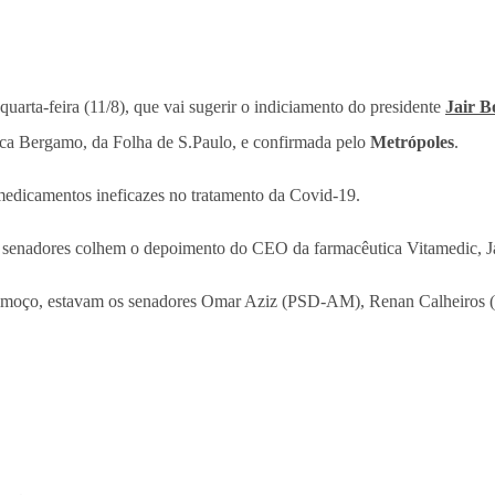
uarta-feira (11/8), que vai sugerir o indiciamento do presidente
Jair B
nica Bergamo, da Folha de S.Paulo, e confirmada pelo
Metrópoles
.
medicamentos ineficazes no tratamento da Covid-19.
os senadores colhem o depoimento do CEO da farmacêutica Vitamedic, Ja
 almoço, estavam os senadores Omar Aziz (PSD-AM), Renan Calheiro