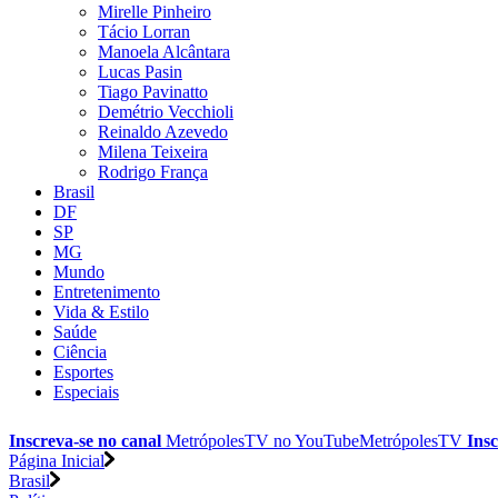
Mirelle Pinheiro
Tácio Lorran
Manoela Alcântara
Lucas Pasin
Tiago Pavinatto
Demétrio Vecchioli
Reinaldo Azevedo
Milena Teixeira
Rodrigo França
Brasil
DF
SP
MG
Mundo
Entretenimento
Vida & Estilo
Saúde
Ciência
Esportes
Especiais
Inscreva-se no canal
MetrópolesTV no
YouTube
MetrópolesTV
Insc
Página Inicial
Brasil