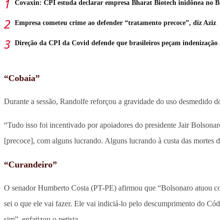
Covaxin: CPI estuda declarar empresa Bharat Biotech inidônea no Br
Empresa cometeu crime ao defender “tratamento precoce”, diz Aziz
Direção da CPI da Covid defende que brasileiros peçam indenização
“Cobaia”
Durante a sessão, Randolfe reforçou a gravidade do uso desmedido d
“Tudo isso foi incentivado por apoiadores do presidente Jair Bolsona
[precoce], com alguns lucrando. Alguns lucrando à custa das mortes de
“Curandeiro”
O senador Humberto Costa (PT-PE) afirmou que “Bolsonaro atuou como 
sei o que ele vai fazer. Ele vai indiciá-lo pelo descumprimento do Códi
sim”, enfatizou o petista.