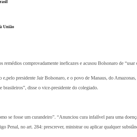
asil
 à União
os remédios comprovadamente ineficazes e acusou Bolsonaro de “usar 
ro e,pelo presidente Jair Bolsonaro, e o povo de Manaus, do Amazonas, 
 brasileiros”, disse o vice-presidente do colegiado.
se fosse um curandeiro”. “Anunciou cura infalível para uma doença em
go Penal, no art. 284: prescrever, ministrar ou aplicar qualquer substân