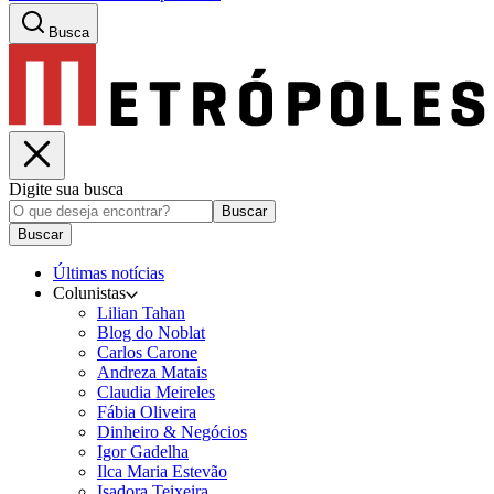
Busca
Digite sua busca
Buscar
Buscar
Últimas notícias
Colunistas
Lilian Tahan
Blog do Noblat
Carlos Carone
Andreza Matais
Claudia Meireles
Fábia Oliveira
Dinheiro & Negócios
Igor Gadelha
Ilca Maria Estevão
Isadora Teixeira