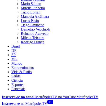
Mario Sabino
Mirelle Pinheiro
Tácio Lorran
Manoela Alcântara
Lucas Pasin
Tiago Pavinatto
Demétrio Vecchioli
Reinaldo Azevedo
Milena Teixeira
Rodrigo França
Brasil
DF
SP
MG
Mundo
Entretenimento
Vida & Estilo
Saúde
Ciência
Esportes
Especiais
Inscreva-se no canal
MetrópolesTV no
YouTube
MetrópolesTV
Inscreva-se
na MetrópolesTV