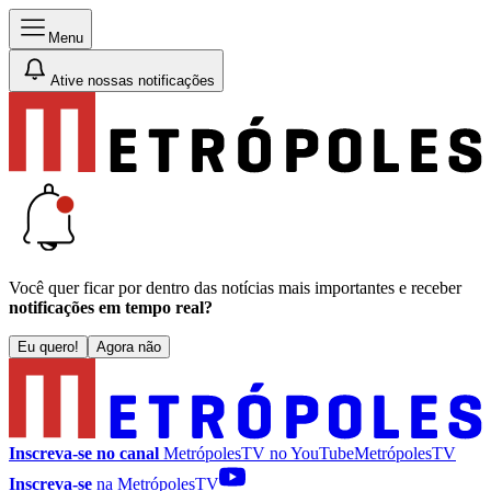
Menu
Ative nossas notificações
Você quer ficar por dentro das notícias mais importantes e receber
notificações em tempo real?
Eu quero!
Agora não
Inscreva-se no canal
MetrópolesTV no
YouTube
MetrópolesTV
Inscreva-se
na MetrópolesTV