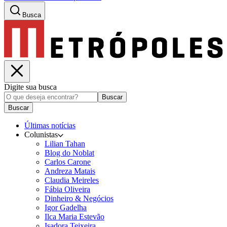
Busca
Digite sua busca
Buscar
Buscar
Últimas notícias
Colunistas
Lilian Tahan
Blog do Noblat
Carlos Carone
Andreza Matais
Claudia Meireles
Fábia Oliveira
Dinheiro & Negócios
Igor Gadelha
Ilca Maria Estevão
Isadora Teixeira