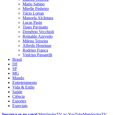
Mario Sabino
Mirelle Pinheiro
Tácio Lorran
Manoela Alcântara
Lucas Pasin
Tiago Pavinatto
Demétrio Vecchioli
Reinaldo Azevedo
Milena Teixeira
Alfredo Henrique
Rodrigo França
Vinícius Passarelli
Brasil
DF
SP
MG
Mundo
Entretenimento
Vida & Estilo
Saúde
Ciência
Esportes
Especiais
Inscreva-se no canal
MetrópolesTV no
YouTube
MetrópolesTV