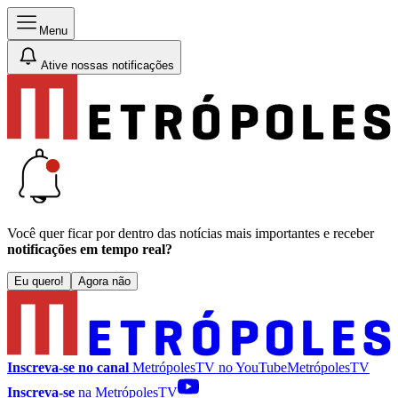
Menu
Ative nossas notificações
Você quer ficar por dentro das notícias mais importantes e receber
notificações em tempo real?
Eu quero!
Agora não
Inscreva-se no canal
MetrópolesTV no
YouTube
MetrópolesTV
Inscreva-se
na MetrópolesTV