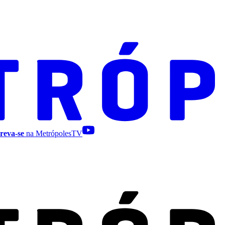
reva-se
na MetrópolesTV