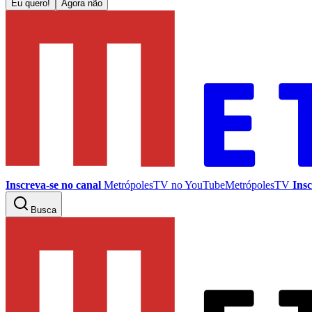
Eu quero!
Agora não
Inscreva-se no canal
MetrópolesTV no
YouTube
MetrópolesTV
Insc
Busca