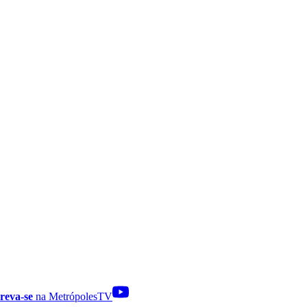
reva-se
na MetrópolesTV