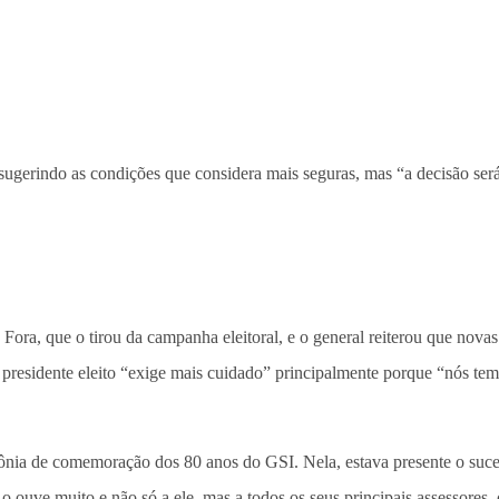
 sugerindo as condições que considera mais seguras, mas “a decisão ser
ora, que o tirou da campanha eleitoral, e o general reiterou que novas 
 presidente eleito “exige mais cuidado” principalmente porque “nós te
nia de comemoração dos 80 anos do GSI. Nela, estava presente o suce
 ouve muito e não só a ele, mas a todos os seus principais assessores, 