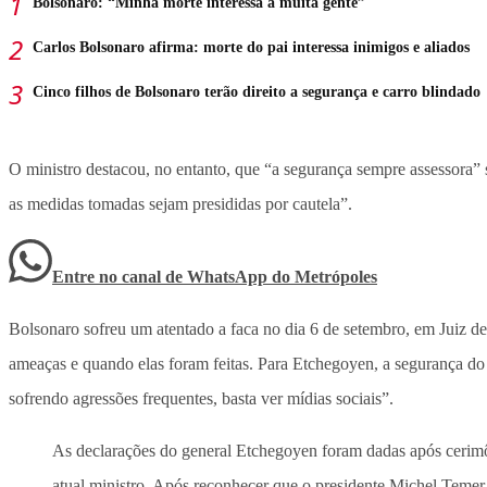
Bolsonaro: “Minha morte interessa a muita gente”
Carlos Bolsonaro afirma: morte do pai interessa inimigos e aliados
Cinco filhos de Bolsonaro terão direito a segurança e carro blindado
O ministro destacou, no entanto, que “a segurança sempre assessora”
as medidas tomadas sejam presididas por cautela”.
Entre no canal de WhatsApp
do
Metrópoles
Bolsonaro sofreu um atentado a faca no dia 6 de setembro, em Juiz de F
ameaças e quando elas foram feitas. Para Etchegoyen, a segurança do
sofrendo agressões frequentes, basta ver mídias sociais”.
As declarações do general Etchegoyen foram dadas após cerimô
atual ministro. Após reconhecer que o presidente Michel Temer o