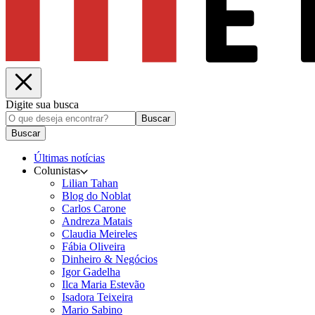
Digite sua busca
Buscar
Buscar
Últimas notícias
Colunistas
Lilian Tahan
Blog do Noblat
Carlos Carone
Andreza Matais
Claudia Meireles
Fábia Oliveira
Dinheiro & Negócios
Igor Gadelha
Ilca Maria Estevão
Isadora Teixeira
Mario Sabino