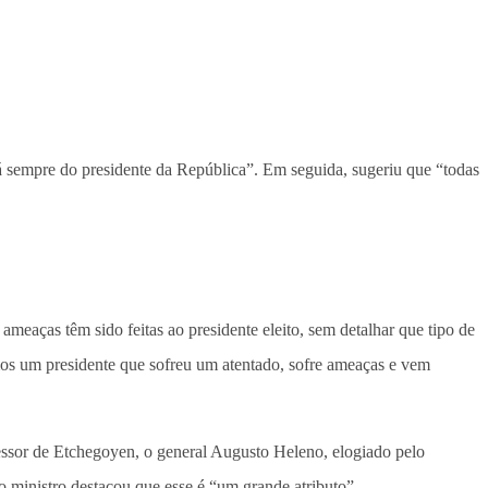
á sempre do presidente da República”. Em seguida, sugeriu que “todas
ameaças têm sido feitas ao presidente eleito, sem detalhar que tipo de
mos um presidente que sofreu um atentado, sofre ameaças e vem
ssor de Etchegoyen, o general Augusto Heleno, elogiado pelo
o ministro destacou que esse é “um grande atributo”.