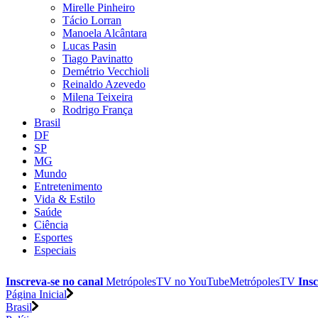
Mirelle Pinheiro
Tácio Lorran
Manoela Alcântara
Lucas Pasin
Tiago Pavinatto
Demétrio Vecchioli
Reinaldo Azevedo
Milena Teixeira
Rodrigo França
Brasil
DF
SP
MG
Mundo
Entretenimento
Vida & Estilo
Saúde
Ciência
Esportes
Especiais
Inscreva-se no canal
MetrópolesTV no
YouTube
MetrópolesTV
Insc
Página Inicial
Brasil