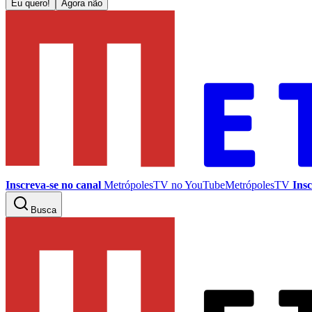
Eu quero!
Agora não
Inscreva-se no canal
MetrópolesTV no
YouTube
MetrópolesTV
Insc
Busca