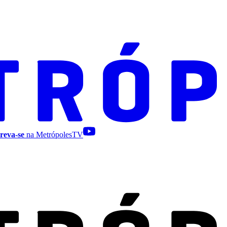
reva-se
na MetrópolesTV