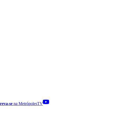
reva-se
na MetrópolesTV