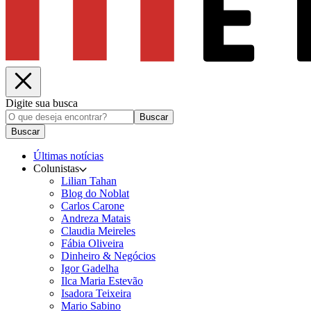
Digite sua busca
Buscar
Buscar
Últimas notícias
Colunistas
Lilian Tahan
Blog do Noblat
Carlos Carone
Andreza Matais
Claudia Meireles
Fábia Oliveira
Dinheiro & Negócios
Igor Gadelha
Ilca Maria Estevão
Isadora Teixeira
Mario Sabino