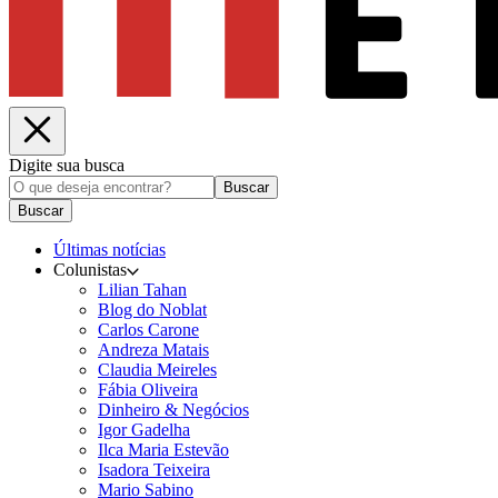
Digite sua busca
Buscar
Buscar
Últimas notícias
Colunistas
Lilian Tahan
Blog do Noblat
Carlos Carone
Andreza Matais
Claudia Meireles
Fábia Oliveira
Dinheiro & Negócios
Igor Gadelha
Ilca Maria Estevão
Isadora Teixeira
Mario Sabino