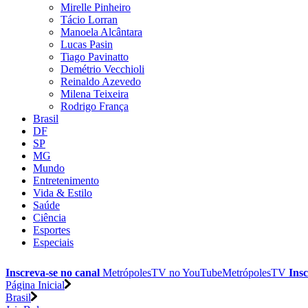
Mirelle Pinheiro
Tácio Lorran
Manoela Alcântara
Lucas Pasin
Tiago Pavinatto
Demétrio Vecchioli
Reinaldo Azevedo
Milena Teixeira
Rodrigo França
Brasil
DF
SP
MG
Mundo
Entretenimento
Vida & Estilo
Saúde
Ciência
Esportes
Especiais
Inscreva-se no canal
MetrópolesTV no
YouTube
MetrópolesTV
Insc
Página Inicial
Brasil