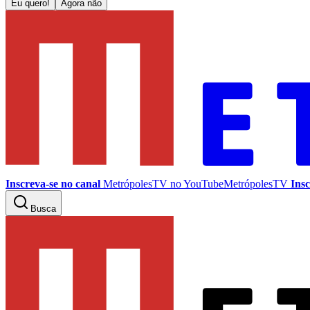
Eu quero!
Agora não
Inscreva-se no canal
MetrópolesTV no
YouTube
MetrópolesTV
Insc
Busca