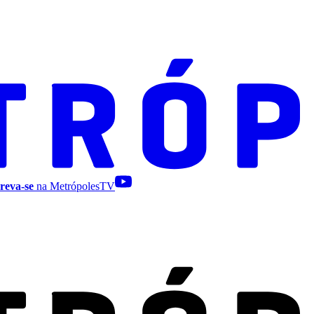
reva-se
na MetrópolesTV