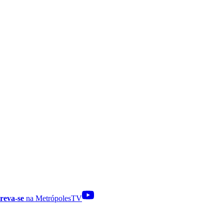
reva-se
na MetrópolesTV