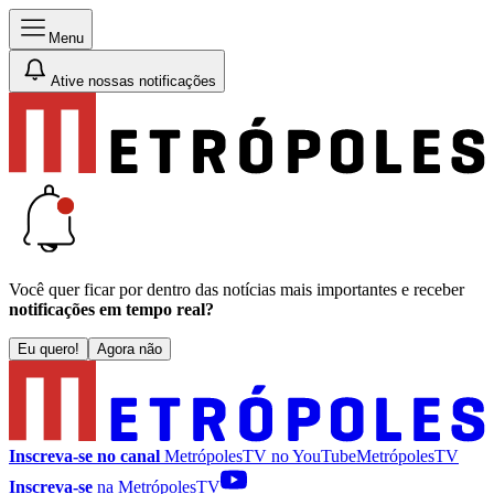
Menu
Ative nossas notificações
Você quer ficar por dentro das notícias mais importantes e receber
notificações em tempo real?
Eu quero!
Agora não
Inscreva-se no canal
MetrópolesTV no
YouTube
MetrópolesTV
Inscreva-se
na MetrópolesTV