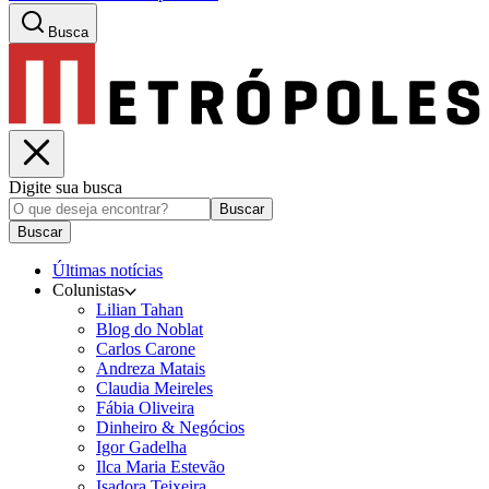
Busca
Digite sua busca
Buscar
Buscar
Últimas notícias
Colunistas
Lilian Tahan
Blog do Noblat
Carlos Carone
Andreza Matais
Claudia Meireles
Fábia Oliveira
Dinheiro & Negócios
Igor Gadelha
Ilca Maria Estevão
Isadora Teixeira