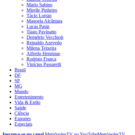
Mario Sabino
Mirelle Pinheiro
Tácio Lorran
Manoela Alcântara
Lucas Pasin
Tiago Pavinatto
Demétrio Vecchioli
Reinaldo Azevedo
Milena Teixeira
Alfredo Henrique
Rodrigo França
Vinícius Passarelli
Brasil
DF
SP
MG
Mundo
Entretenimento
Vida & Estilo
Saúde
Ciência
Esportes
Especiais
Inscreva-se no canal
MetrópolesTV no
YouTube
MetrópolesTV