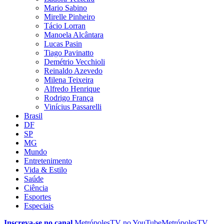
Mario Sabino
Mirelle Pinheiro
Tácio Lorran
Manoela Alcântara
Lucas Pasin
Tiago Pavinatto
Demétrio Vecchioli
Reinaldo Azevedo
Milena Teixeira
Alfredo Henrique
Rodrigo França
Vinícius Passarelli
Brasil
DF
SP
MG
Mundo
Entretenimento
Vida & Estilo
Saúde
Ciência
Esportes
Especiais
Inscreva-se no canal
MetrópolesTV no
YouTube
MetrópolesTV