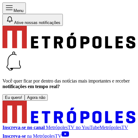
Menu
Ative nossas notificações
Você quer ficar por dentro das notícias mais importantes e receber
notificações em tempo real?
Eu quero!
Agora não
Inscreva-se no canal
MetrópolesTV no
YouTube
MetrópolesTV
Inscreva-se
na MetrópolesTV