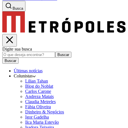
Busca
Digite sua busca
Buscar
Buscar
Últimas notícias
Colunistas
Lilian Tahan
Blog do Noblat
Carlos Carone
Andreza Matais
Claudia Meireles
Fábia Oliveira
Dinheiro & Negócios
Igor Gadelha
Ilca Maria Estevão
Isadora Teixeira