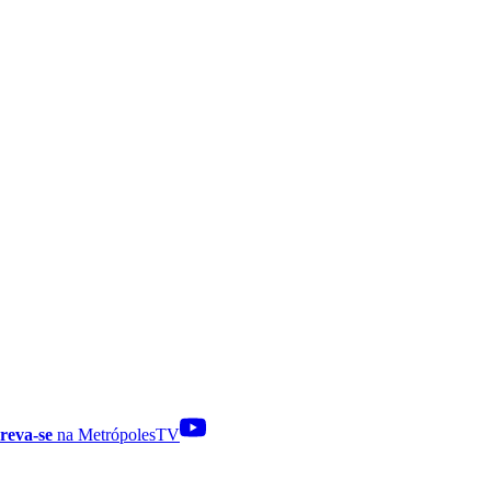
reva-se
na MetrópolesTV