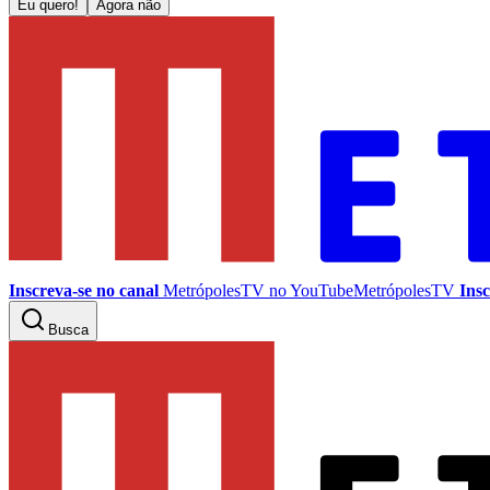
Eu quero!
Agora não
Inscreva-se no canal
MetrópolesTV no
YouTube
MetrópolesTV
Insc
Busca