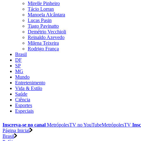
Mirelle Pinheiro
Tácio Lorran
Manoela Alcântara
Lucas Pasin
Tiago Pavinatto
Demétrio Vecchioli
Reinaldo Azevedo
Milena Teixeira
Rodrigo França
Brasil
DF
SP
MG
Mundo
Entretenimento
Vida & Estilo
Saúde
Ciência
Esportes
Especiais
Inscreva-se no canal
MetrópolesTV no
YouTube
MetrópolesTV
Insc
Página Inicial
Brasil