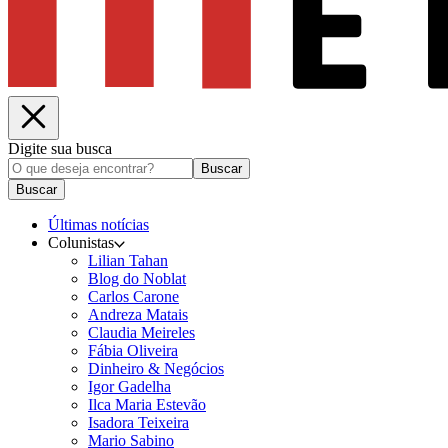
Digite sua busca
Buscar
Buscar
Últimas notícias
Colunistas
Lilian Tahan
Blog do Noblat
Carlos Carone
Andreza Matais
Claudia Meireles
Fábia Oliveira
Dinheiro & Negócios
Igor Gadelha
Ilca Maria Estevão
Isadora Teixeira
Mario Sabino