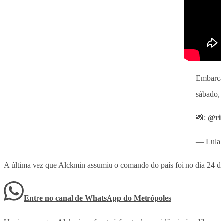
Embarca
sábado
📸:
@ri
— Lula
A última vez que Alckmin assumiu o comando do país foi no dia 24 de j
Entre no canal de WhatsApp
do
Metrópoles