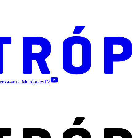
reva-se
na MetrópolesTV