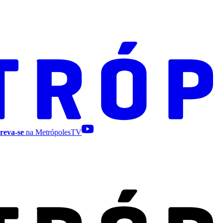
reva-se
na MetrópolesTV