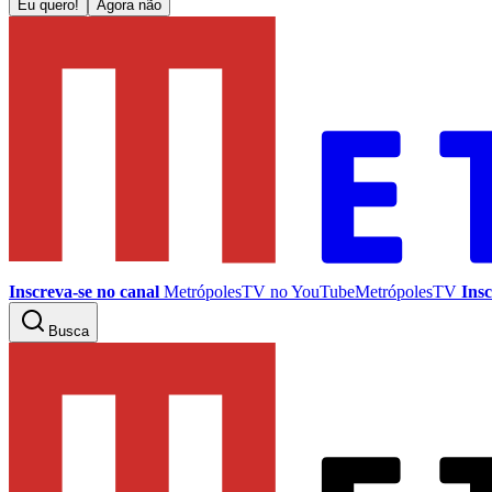
Eu quero!
Agora não
Inscreva-se no canal
MetrópolesTV no
YouTube
MetrópolesTV
Insc
Busca