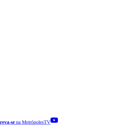
reva-se
na MetrópolesTV