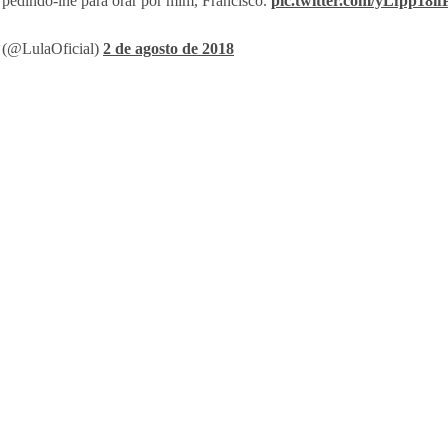
 pedindo-lhe para orar por mim, Francisco.
pic.twitter.com/yLfpp18if
 (@LulaOficial)
2 de agosto de 2018