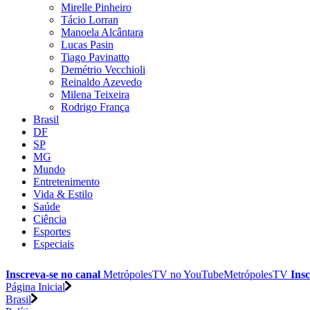
Mirelle Pinheiro
Tácio Lorran
Manoela Alcântara
Lucas Pasin
Tiago Pavinatto
Demétrio Vecchioli
Reinaldo Azevedo
Milena Teixeira
Rodrigo França
Brasil
DF
SP
MG
Mundo
Entretenimento
Vida & Estilo
Saúde
Ciência
Esportes
Especiais
Inscreva-se no canal
MetrópolesTV no
YouTube
MetrópolesTV
Insc
Página Inicial
Brasil