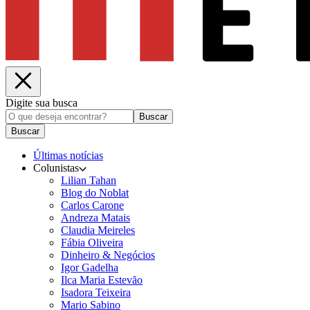
Digite sua busca
Buscar
Buscar
Últimas notícias
Colunistas
Lilian Tahan
Blog do Noblat
Carlos Carone
Andreza Matais
Claudia Meireles
Fábia Oliveira
Dinheiro & Negócios
Igor Gadelha
Ilca Maria Estevão
Isadora Teixeira
Mario Sabino