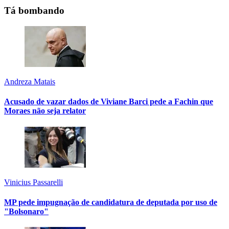
Tá bombando
Andreza Matais
Acusado de vazar dados de Viviane Barci pede a Fachin que
Moraes não seja relator
Vinicius Passarelli
MP pede impugnação de candidatura de deputada por uso de
"Bolsonaro"