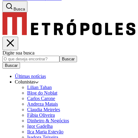
Busca
Digite sua busca
Buscar
Buscar
Últimas notícias
Colunistas
Lilian Tahan
Blog do Noblat
Carlos Carone
Andreza Matais
Claudia Meireles
Fábia Oliveira
Dinheiro & Negócios
Igor Gadelha
Ilca Maria Estevão
Isadora Teixeira