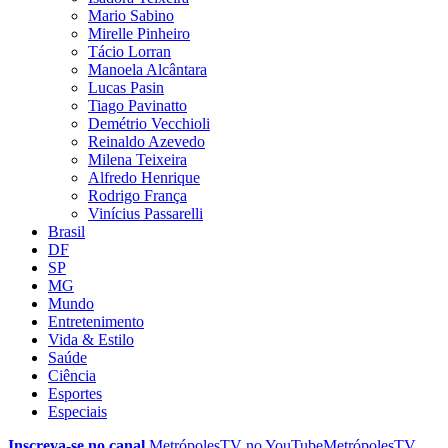
Mario Sabino
Mirelle Pinheiro
Tácio Lorran
Manoela Alcântara
Lucas Pasin
Tiago Pavinatto
Demétrio Vecchioli
Reinaldo Azevedo
Milena Teixeira
Alfredo Henrique
Rodrigo França
Vinícius Passarelli
Brasil
DF
SP
MG
Mundo
Entretenimento
Vida & Estilo
Saúde
Ciência
Esportes
Especiais
Inscreva-se no canal
MetrópolesTV no
YouTube
MetrópolesTV