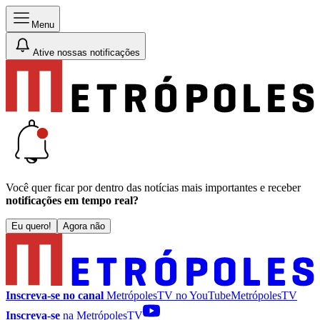
Menu
Ative nossas notificações
Você quer ficar por dentro das notícias mais importantes e receber
notificações em tempo real?
Eu quero!
Agora não
Inscreva-se no canal
MetrópolesTV no
YouTube
MetrópolesTV
Inscreva-se
na MetrópolesTV