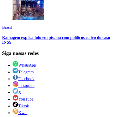
Brasil
Ramagem explica foto em piscina com políticos e alvo do caso
INSS
Siga nossas redes
WhatsApp
Telegram
Facebook
Instagram
X
YouTube
Tiktok
Kwai