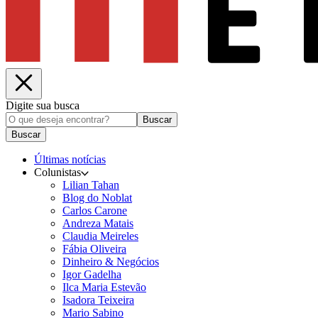
Digite sua busca
Buscar
Buscar
Últimas notícias
Colunistas
Lilian Tahan
Blog do Noblat
Carlos Carone
Andreza Matais
Claudia Meireles
Fábia Oliveira
Dinheiro & Negócios
Igor Gadelha
Ilca Maria Estevão
Isadora Teixeira
Mario Sabino