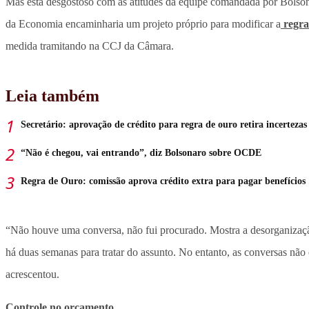
Mas está desgostoso com as atitudes da equipe comandada por Bolso
da Economia encaminharia um projeto próprio para modificar a
regra
medida tramitando na CCJ da Câmara.
Leia também
Secretário: aprovação de crédito para regra de ouro retira incertezas
“Não é chegou, vai entrando”, diz Bolsonaro sobre OCDE
Regra de Ouro: comissão aprova crédito extra para pagar benefícios
“
Não houve uma conversa, não fui procurado. Mostra a desorganização
há duas semanas para tratar do assunto. No entanto, as conversas não 
acrescentou.
Controle no orçamento