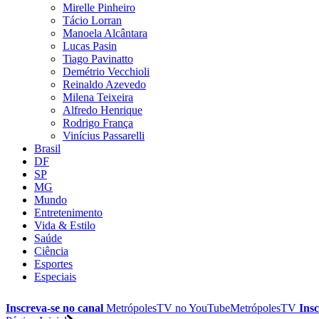
Mirelle Pinheiro
Tácio Lorran
Manoela Alcântara
Lucas Pasin
Tiago Pavinatto
Demétrio Vecchioli
Reinaldo Azevedo
Milena Teixeira
Alfredo Henrique
Rodrigo França
Vinícius Passarelli
Brasil
DF
SP
MG
Mundo
Entretenimento
Vida & Estilo
Saúde
Ciência
Esportes
Especiais
Inscreva-se no canal
MetrópolesTV no
YouTube
MetrópolesTV
Insc