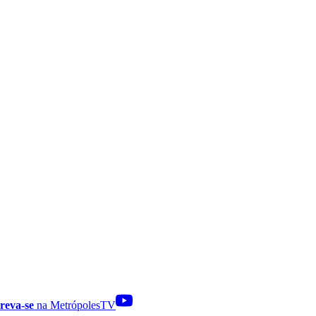
reva-se
na MetrópolesTV