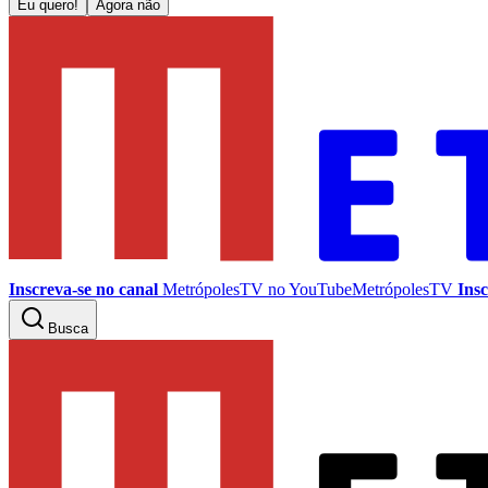
Eu quero!
Agora não
Inscreva-se no canal
MetrópolesTV no
YouTube
MetrópolesTV
Insc
Busca