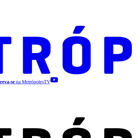
reva-se
na MetrópolesTV