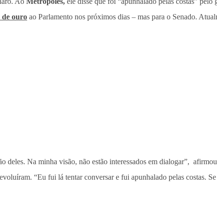
naro. Ao
Metrópoles,
ele disse que foi “apunhalado pelas costas” pelo
 de ouro
ao Parlamento nos próximos dias – mas para o Senado. Atual
 deles. Na minha visão, não estão interessados em dialogar”, afirmou.
evoluíram. “Eu fui lá tentar conversar e fui apunhalado pelas costas. S