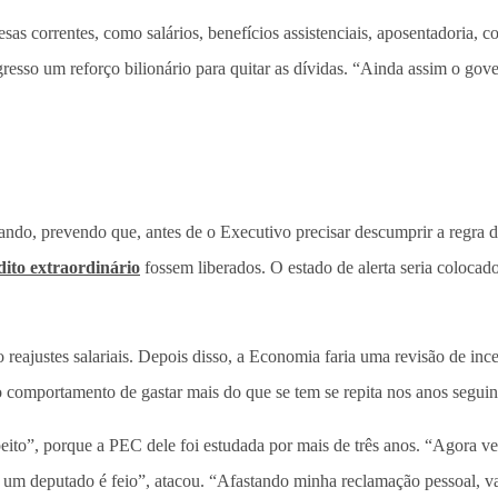
as correntes, como salários, benefícios assistenciais, aposentadoria, c
resso um reforço bilionário para quitar as dívidas. “Ainda assim o gov
ndo, prevendo que, antes de o Executivo precisar descumprir a regra d
dito extraordinário
fossem liberados. O estado de alerta seria colocad
 reajustes salariais. Depois disso, a Economia faria uma revisão de inc
 comportamento de gastar mais do que se tem se repita nos anos seguin
eito”, porque a PEC dele foi estudada por mais de três anos. “Agora 
 um deputado é feio”, atacou. “Afastando minha reclamação pessoal, vai